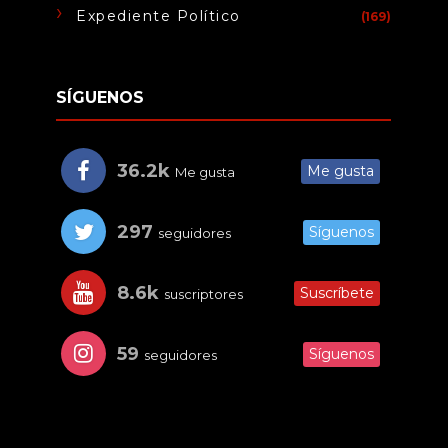
Expediente Político
(169)
SÍGUENOS
36.2k
Me gusta
Me gusta
297
Síguenos
seguidores
8.6k
Suscríbete
suscriptores
59
Síguenos
seguidores