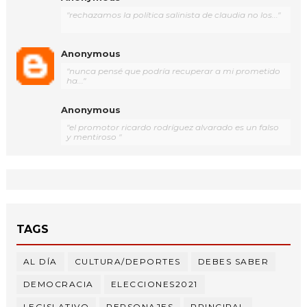
"rechazamos la política salinista de claudia no los..."
Anonymous
"nunca pensé que podría recuperar a mi prometido
ha..."
Anonymous
"el promotor ricardo rodríguez alvarado es un falso
y mentiroso "
TAGS
AL DÍA
CULTURA/DEPORTES
DEBES SABER
DEMOCRACIA
ELECCIONES2021
LEGISLATIVO
PERSONAJES
PRINCIPAL