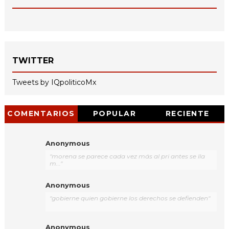
TWITTER
Tweets by IQpoliticoMx
COMENTARIOS
POPULAR
RECIENTE
Anonymous
"morena se parece cada vez más al pri antes se lla
m..."
Anonymous
"gobierne quien gobierne los derechos se defienden"
Anonymous