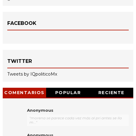
FACEBOOK
TWITTER
Tweets by IQpoliticoMx
COMENTARIOS
POPULAR
RECIENTE
Anonymous
"morena se parece cada vez más al pri antes se lla
m..."
Anonymous