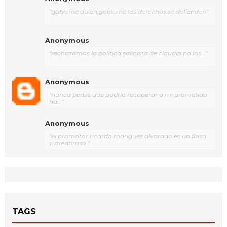
"gobierne quien gobierne los derechos se defienden"
Anonymous
"rechazamos la política salinista de claudia no los..."
Anonymous
"nunca pensé que podría recuperar a mi prometido
ha..."
Anonymous
"el promotor ricardo rodríguez alvarado es un falso
y mentiroso "
TAGS