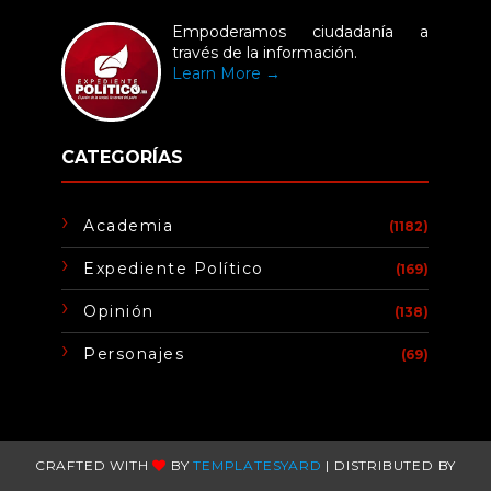
Empoderamos ciudadanía a
través de la información.
Learn More →
CATEGORÍAS
Academia
(1182)
Expediente Político
(169)
Opinión
(138)
Personajes
(69)
CRAFTED WITH
BY
TEMPLATESYARD
| DISTRIBUTED BY