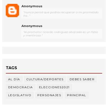
Anonymous
"nunca pensé que podría recuperar a mi prometido
ha..."
Anonymous
"el promotor ricardo rodríguez alvarado es un falso
y mentiroso "
TAGS
AL DÍA
CULTURA/DEPORTES
DEBES SABER
DEMOCRACIA
ELECCIONES2021
LEGISLATIVO
PERSONAJES
PRINCIPAL