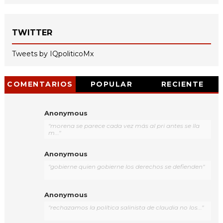
TWITTER
Tweets by IQpoliticoMx
COMENTARIOS
POPULAR
RECIENTE
Anonymous
"morena se parece cada vez más al pri antes se lla
m..."
Anonymous
"gobierne quien gobierne los derechos se defienden"
Anonymous
"rechazamos la política salinista de claudia no los..."