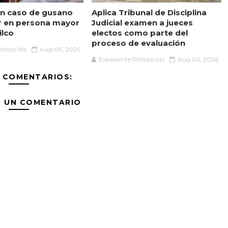
n caso de gusano
Aplica Tribunal de Disciplina
r en persona mayor
Judicial examen a jueces
ilco
electos como parte del
proceso de evaluación
lítico.Mx
Aug 06, 2026
Expediente Político.Mx
Aug 06, 2026
 COMENTARIOS:
R UN COMENTARIO