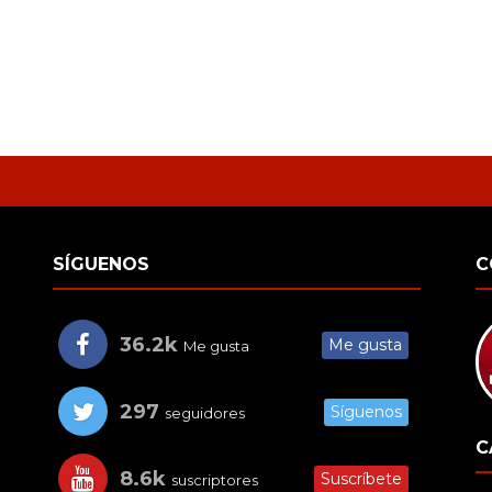
SÍGUENOS
C
36.2k
Me gusta
Me gusta
297
Síguenos
seguidores
C
8.6k
Suscríbete
suscriptores