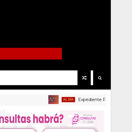
Expediente Político.Mx no 1126
AL DÍA