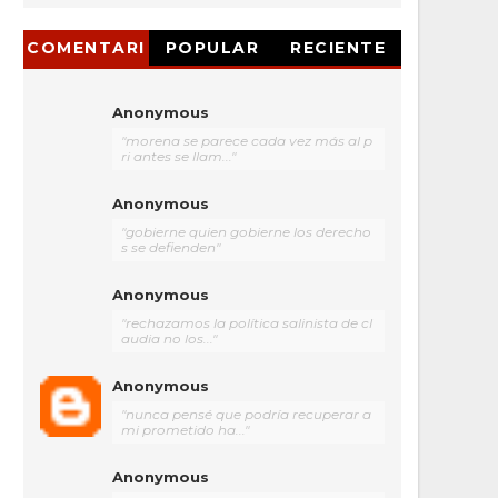
COMENTARI
POPULAR
RECIENTE
OS
Anonymous
"morena se parece cada vez más al p
ri antes se llam..."
Anonymous
"gobierne quien gobierne los derecho
s se defienden"
Anonymous
"rechazamos la política salinista de cl
audia no los..."
Anonymous
"nunca pensé que podría recuperar a
mi prometido ha..."
Anonymous