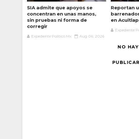
SIA admite que apoyos se
Reportan u
concentran en unas manos,
barrenado
sin pruebas ni forma de
en Acuitlap
corregir
Expediente Po
Expediente Político.Mx
Aug 06, 2026
NO HAY
PUBLICA