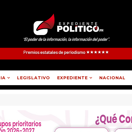
IA
LEGISLATIVO
EXPEDIENTE
NACIONAL
 Atlangatepec, Lázaro Cárdenas, Españita y Huamantla