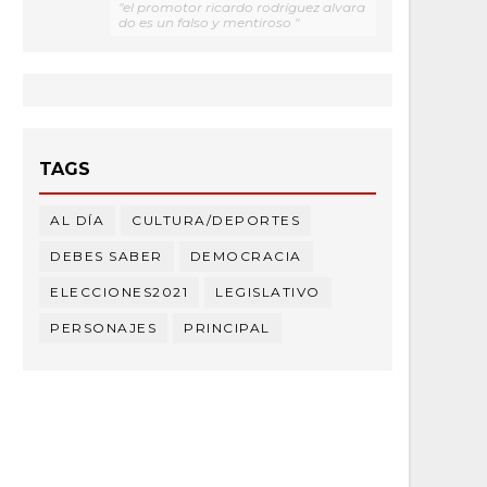
"el promotor ricardo rodríguez alvara
do es un falso y mentiroso "
TAGS
AL DÍA
CULTURA/DEPORTES
DEBES SABER
DEMOCRACIA
ELECCIONES2021
LEGISLATIVO
PERSONAJES
PRINCIPAL