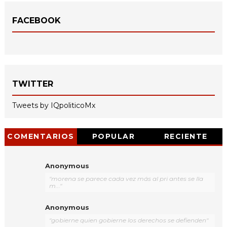
FACEBOOK
TWITTER
Tweets by IQpoliticoMx
COMENTARIOS
POPULAR
RECIENTE
Anonymous
"morena se parece cada vez más al pri antes se lla
m..."
Anonymous
"gobierne quien gobierne los derechos se defienden"