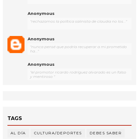
Anonymous
"rechazamos la política salinista de claudia no los..."
Anonymous
"nunca pensé que podría recuperar a mi prometido
ha..."
Anonymous
"el promotor ricardo rodríguez alvarado es un falso
y mentiroso "
TAGS
AL DÍA
CULTURA/DEPORTES
DEBES SABER