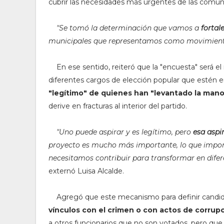
cubrir las necesidades más urgentes de las comun
"
Se tomó la determinación que vamos a
fortale
municipales que representamos como movimien
En ese sentido, reiteró que la "encuesta" será el
diferentes cargos de elección popular que estén e
"legítimo" de quienes han "levantado la man
derive en fracturas al interior del partido.
"U
no puede aspirar y es legítimo, pero
esa aspi
proyecto es mucho más importante, lo que importa
necesitamos contribuir para transformar en dife
externó Luisa Alcalde.
Agregó que este mecanismo para definir candid
vínculos con el crimen o con actos de corrup
a otros funcionarios que no son votados, pero que m