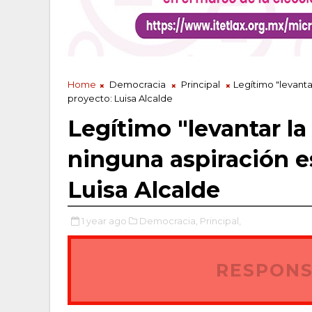
Home
Democracia
Principal
Legítimo "levant
proyecto: Luisa Alcalde
Legítimo "levantar 
ninguna aspiración es
Luisa Alcalde
1 year ago
Democracia,
Principal,
RESPONS