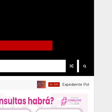
Expediente Político.Mx no 1126
AL DÍA