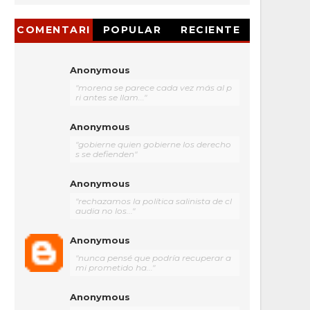
COMENTARI
POPULAR
RECIENTE
OS
Anonymous
"morena se parece cada vez más al p
ri antes se llam..."
Anonymous
"gobierne quien gobierne los derecho
s se defienden"
Anonymous
"rechazamos la política salinista de cl
audia no los..."
Anonymous
"nunca pensé que podría recuperar a
mi prometido ha..."
Anonymous