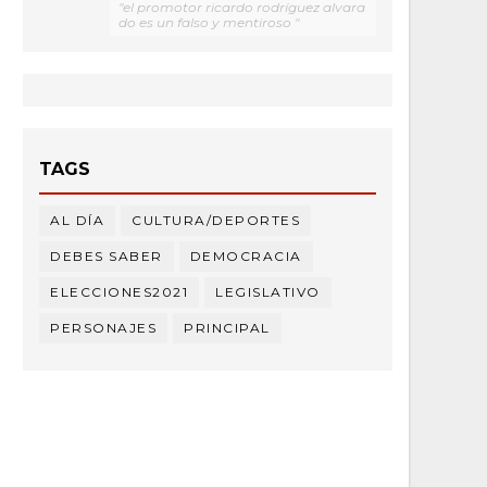
"el promotor ricardo rodríguez alvara
do es un falso y mentiroso "
TAGS
AL DÍA
CULTURA/DEPORTES
DEBES SABER
DEMOCRACIA
ELECCIONES2021
LEGISLATIVO
PERSONAJES
PRINCIPAL