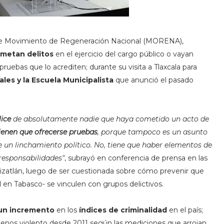
 de Movimiento de Regeneración Nacional (MORENA),
ometan delitos
en el ejercicio del cargo público o vayan
pruebas que lo acrediten; durante su visita a Tlaxcala para
es y la Escuela Municipalista
que anunció el pasado
ice
de absolutamente nadie que haya cometido un acto de
ienen que ofrecerse pruebas
, porque tampoco es un asunto
de un linchamiento político. No, tiene que haber elementos de
 responsabilidades"
, subrayó en conferencia de prensa en las
zatlán, luego de ser cuestionada sobre cómo prevenir que
 en Tabasco- se vinculen con grupos delictivos.
 un incremento
en los
índices de criminalidad
en el país;
 menos violento desde 2011 según las mediciones que arrojan