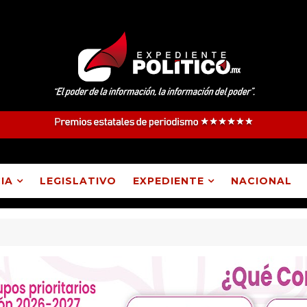
IA
LEGISLATIVO
EXPEDIENTE
NACIONAL
langatepec, Lázaro Cárdenas, Españita y Huamantla