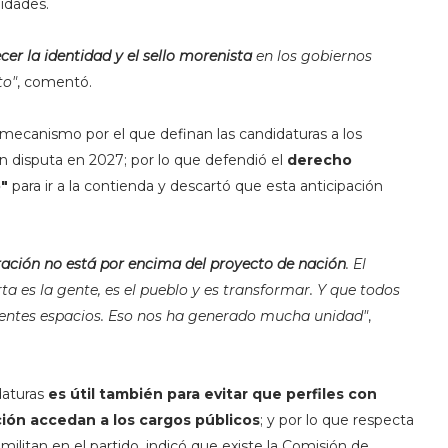
idades.
cer la identidad y el sello morenista
en los gobiernos
to"
, comentó.
 mecanismo por el que definan las candidaturas a los
n disputa en 2027; por lo que defendió el
derecho
o"
para ir a la contienda y descartó que esta anticipación
ración no está por encima del proyecto de nación
. El
 es la gente, es el pueblo y es transformar. Y que todos
rentes espacios. Eso nos ha generado mucha unidad"
,
aturas
es útil también para evitar que perfiles con
ción accedan a los cargos públicos
; y por lo que respecta
ilitan en el partido, indicó que existe la Comisión de