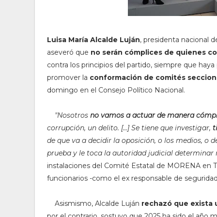
Luisa María Alcalde Luján
, presidenta nacional
aseveró que
no serán cómplices de quienes c
contra los principios del partido, siempre que haya 
promover la
conformación de comités seccional
domingo en el Consejo Político Nacional.
"
Nosotros
no vamos a actuar de manera cómpl
corrupción, un delito. [...] Se tiene que investigar,
t
de que va a decidir la oposición, o los medios, o 
prueba y le toca la autoridad judicial determinar
instalaciones del Comité Estatal de MORENA en Ti
funcionarios -como el ex responsable de seguridad
Asismismo, Alcalde Luján
rechazó que exista
por el contrario, sostuvo que 2025 ha sido el año