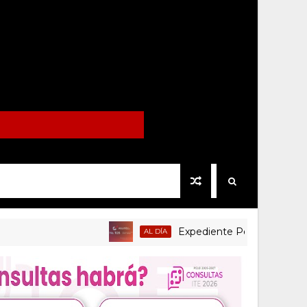
Expediente Político.Mx no 1126
AL DÍA