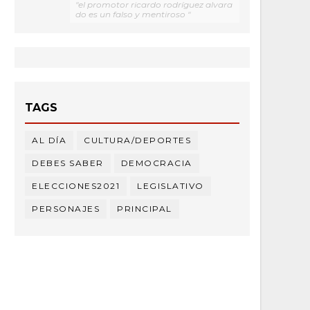
"el promotor ricardo rodríguez alvara
do es un falso y mentiroso "
TAGS
AL DÍA
CULTURA/DEPORTES
DEBES SABER
DEMOCRACIA
ELECCIONES2021
LEGISLATIVO
PERSONAJES
PRINCIPAL