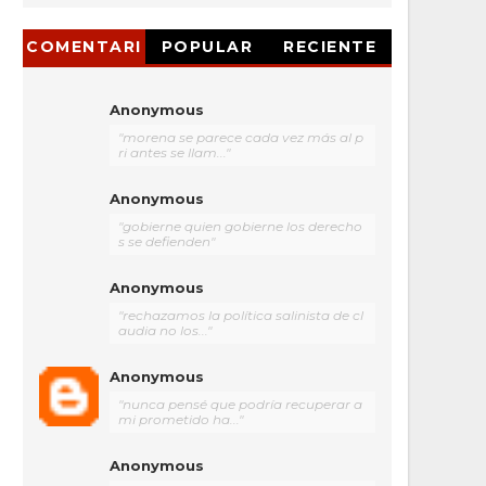
COMENTARI
POPULAR
RECIENTE
OS
Anonymous
"morena se parece cada vez más al p
ri antes se llam..."
Anonymous
"gobierne quien gobierne los derecho
s se defienden"
Anonymous
"rechazamos la política salinista de cl
audia no los..."
Anonymous
"nunca pensé que podría recuperar a
mi prometido ha..."
Anonymous