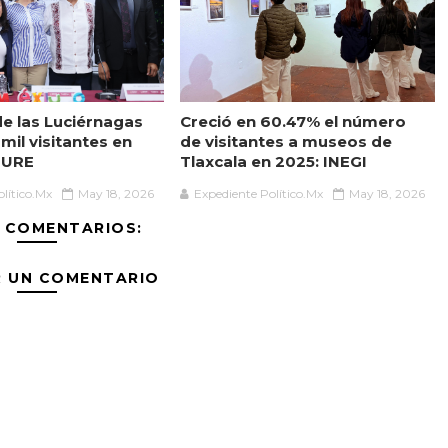
de las Luciérnagas
Creció en 60.47% el número
mil visitantes en
de visitantes a museos de
TURE
Tlaxcala en 2025: INEGI
lítico.Mx
May 18, 2026
Expediente Político.Mx
May 18, 2026
 COMENTARIOS:
R UN COMENTARIO