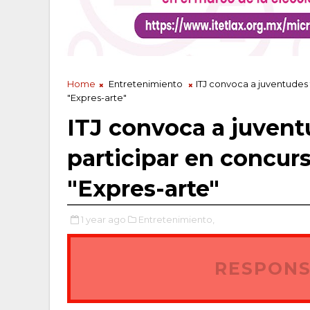
Home
Entretenimiento
ITJ convoca a juventudes 
"Expres-arte"
ITJ convoca a juvent
participar en concurs
"Expres-arte"
1 year ago
Entretenimiento,
RESPONS