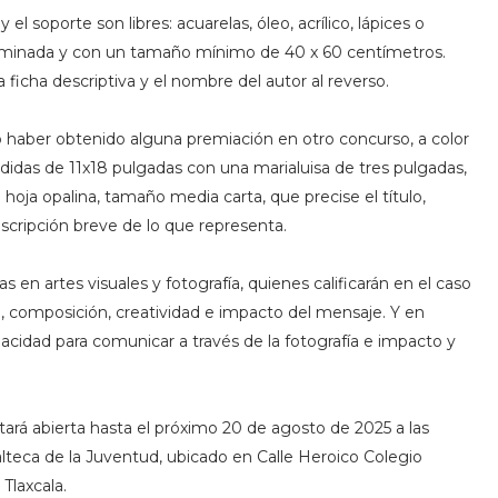
el soporte son libres: acuarelas, óleo, acrílico, lápices o
erminada y con un tamaño mínimo de 40 x 60 centímetros.
ficha descriptiva y el nombre del autor al reverso.
 no haber obtenido alguna premiación en otro concurso, a color
idas de 11x18 pulgadas con una marialuisa de tres pulgadas,
oja opalina, tamaño media carta, que precise el título,
scripción breve de lo que representa.
s en artes visuales y fotografía, quienes calificarán en el caso
d, composición, creatividad e impacto del mensaje. Y en
pacidad para comunicar a través de la fotografía e impacto y
tará abierta hasta el próximo 20 de agosto de 2025 a las
xcalteca de la Juventud, ubicado en Calle Heroico Colegio
Tlaxcala.