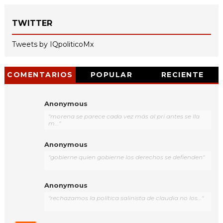
TWITTER
Tweets by IQpoliticoMx
COMENTARIOS
POPULAR
RECIENTE
Anonymous
"morena se parece cada vez más al pri antes se lla
m..."
Anonymous
"gobierne quien gobierne los derechos se defienden"
Anonymous
"rechazamos la política salinista de claudia no los..."