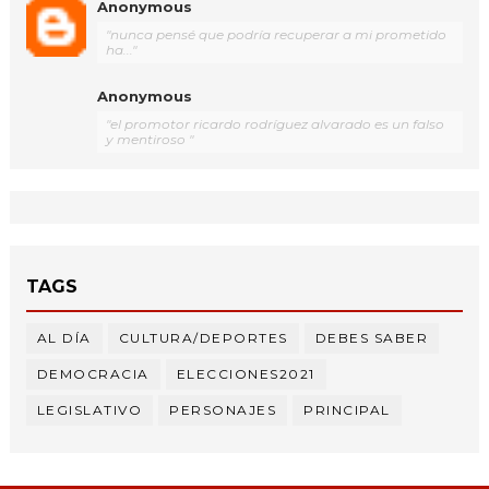
Anonymous
"nunca pensé que podría recuperar a mi prometido
ha..."
Anonymous
"el promotor ricardo rodríguez alvarado es un falso
y mentiroso "
TAGS
AL DÍA
CULTURA/DEPORTES
DEBES SABER
DEMOCRACIA
ELECCIONES2021
LEGISLATIVO
PERSONAJES
PRINCIPAL