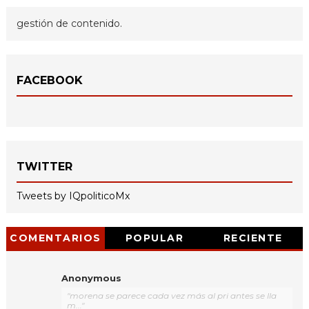
gestión de contenido.
FACEBOOK
TWITTER
Tweets by IQpoliticoMx
COMENTARIOS
POPULAR
RECIENTE
Anonymous
"morena se parece cada vez más al pri antes se lla
m..."