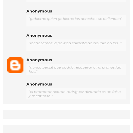
Anonymous
"gobierne quien gobierne los derechos se defienden"
Anonymous
"rechazamos la política salinista de claudia no los..."
Anonymous
"nunca pensé que podría recuperar a mi prometido
ha..."
Anonymous
"el promotor ricardo rodríguez alvarado es un falso
y mentiroso "