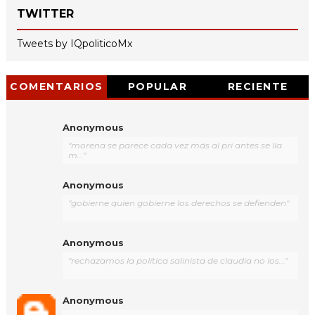
TWITTER
Tweets by IQpoliticoMx
COMENTARIOS
POPULAR
RECIENTE
Anonymous
"morena se parece cada vez más al pri antes se lla
m..."
Anonymous
"gobierne quien gobierne los derechos se defienden"
Anonymous
"rechazamos la política salinista de claudia no los..."
Anonymous