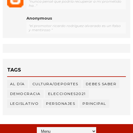
"nunca pensé que podría recuperar a mi prometido
ha..."
Anonymous
"el promotor ricardo rodríguez alvarado es un falso
y mentiroso "
TAGS
AL DÍA
CULTURA/DEPORTES
DEBES SABER
DEMOCRACIA
ELECCIONES2021
LEGISLATIVO
PERSONAJES
PRINCIPAL