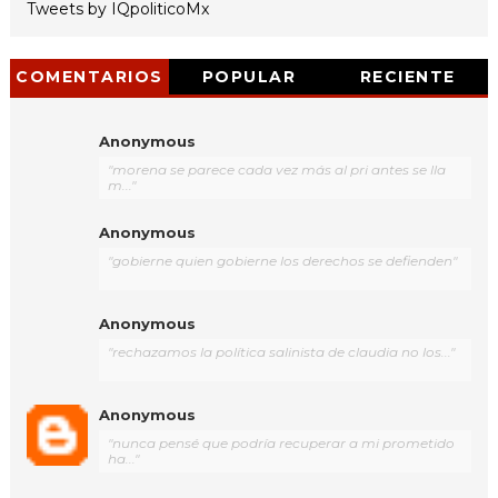
Tweets by IQpoliticoMx
COMENTARIOS
POPULAR
RECIENTE
Anonymous
"morena se parece cada vez más al pri antes se lla
m..."
Anonymous
"gobierne quien gobierne los derechos se defienden"
Anonymous
"rechazamos la política salinista de claudia no los..."
Anonymous
"nunca pensé que podría recuperar a mi prometido
ha..."