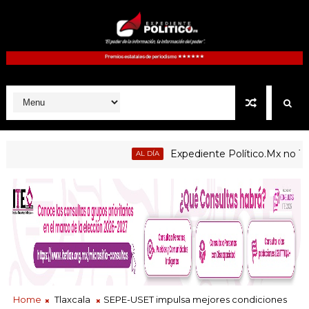
Expediente Político.Mx no 1126
AL DÍA
blicas de Atltzayanca, Atlangatepec, Lázaro Cárdenas, Españit
Home
Tlaxcala
SEPE-USET impulsa mejores condiciones