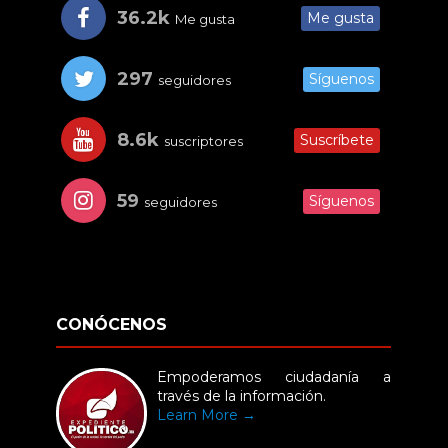
36.2k
Me gusta
Me gusta
297
Síguenos
seguidores
8.6k
Suscríbete
suscriptores
59
Síguenos
seguidores
CONÓCENOS
Empoderamos ciudadanía a
través de la información.
Learn More →