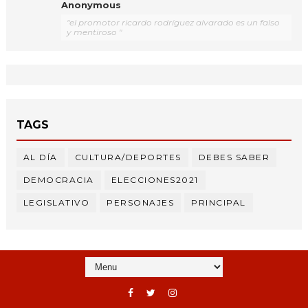
Anonymous
"el promotor ricardo rodríguez alvarado es un falso
y mentiroso "
TAGS
AL DÍA
CULTURA/DEPORTES
DEBES SABER
DEMOCRACIA
ELECCIONES2021
LEGISLATIVO
PERSONAJES
PRINCIPAL