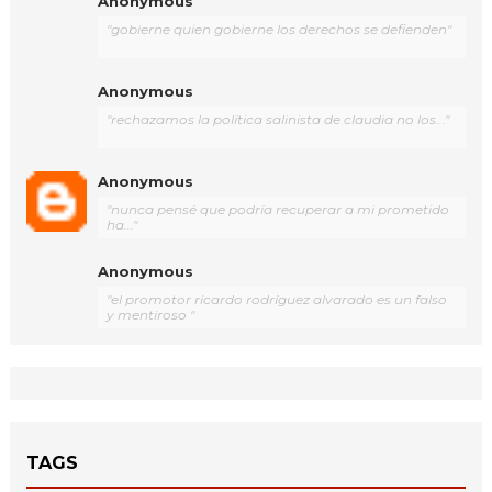
Anonymous
"gobierne quien gobierne los derechos se defienden"
Anonymous
"rechazamos la política salinista de claudia no los..."
Anonymous
"nunca pensé que podría recuperar a mi prometido
ha..."
Anonymous
"el promotor ricardo rodríguez alvarado es un falso
y mentiroso "
TAGS