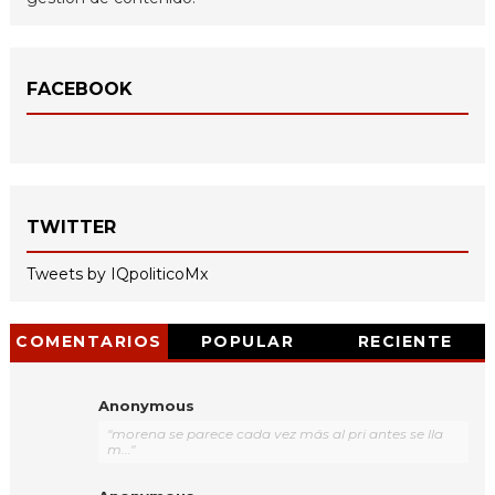
FACEBOOK
TWITTER
Tweets by IQpoliticoMx
COMENTARIOS
POPULAR
RECIENTE
Anonymous
"morena se parece cada vez más al pri antes se lla
m..."