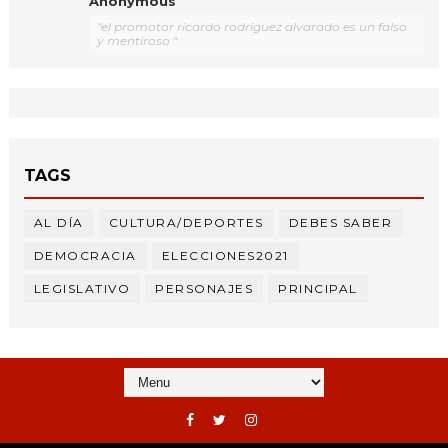
Anonymous
"el promotor ricardo rodríguez alvarado es un falso
y mentiroso "
TAGS
AL DÍA
CULTURA/DEPORTES
DEBES SABER
DEMOCRACIA
ELECCIONES2021
LEGISLATIVO
PERSONAJES
PRINCIPAL