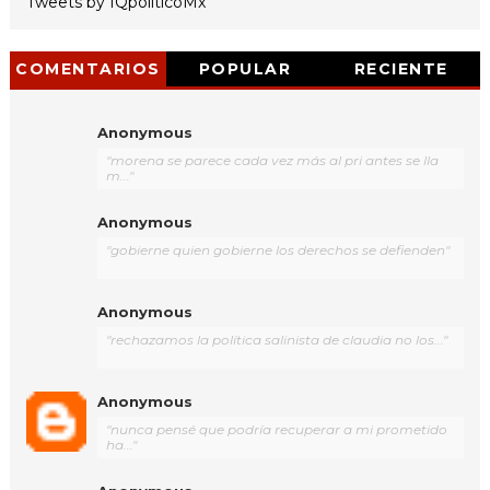
Tweets by IQpoliticoMx
COMENTARIOS
POPULAR
RECIENTE
Anonymous
"morena se parece cada vez más al pri antes se lla
m..."
Anonymous
"gobierne quien gobierne los derechos se defienden"
Anonymous
"rechazamos la política salinista de claudia no los..."
Anonymous
"nunca pensé que podría recuperar a mi prometido
ha..."