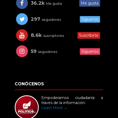
36.2k
Me gusta
Me gusta
297
Síguenos
seguidores
8.6k
Suscríbete
suscriptores
59
Síguenos
seguidores
CONÓCENOS
Empoderamos ciudadanía a
través de la información.
Learn More →