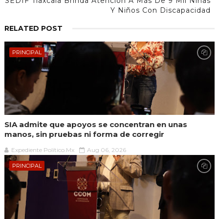
SEDIF Tlaxcala Brinda Atención A Más De 9 Mil Niñas
Y Niños Con Discapacidad
RELATED POST
PRINCIPAL
SIA admite que apoyos se concentran en unas
manos, sin pruebas ni forma de corregir
Expediente Político.Mx
Aug 06, 2026
PRINCIPAL