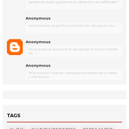
"gobierne quien gobierne los derechos se defienden"
Anonymous
"rechazamos la política salinista de claudia no los..."
Anonymous
"nunca pensé que podría recuperar a mi prometido
ha..."
Anonymous
"el promotor ricardo rodríguez alvarado es un falso
y mentiroso "
TAGS