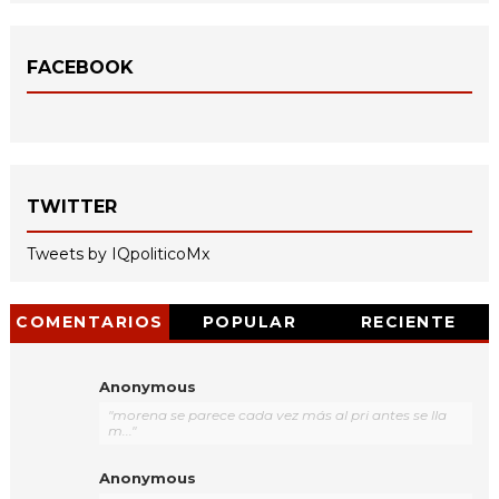
FACEBOOK
TWITTER
Tweets by IQpoliticoMx
COMENTARIOS
POPULAR
RECIENTE
Anonymous
"morena se parece cada vez más al pri antes se lla
m..."
Anonymous