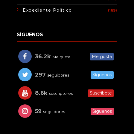
Expediente Político
(169)
SÍGUENOS
36.2k
Me gusta
Me gusta
297
Síguenos
seguidores
8.6k
Suscríbete
suscriptores
59
Síguenos
seguidores