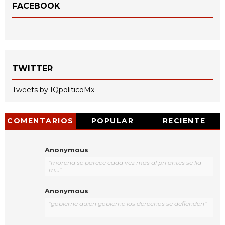
FACEBOOK
TWITTER
Tweets by IQpoliticoMx
COMENTARIOS
POPULAR
RECIENTE
Anonymous
"morena se parece cada vez más al pri antes se lla
m..."
Anonymous
"gobierne quien gobierne los derechos se defienden"