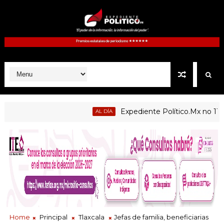
Expediente Político.Mx no 1126
AL DÍA
licas de Atltzayanca, Atlangatepec, Lázaro Cárdenas, Españita
Home
Principal
Tlaxcala
Jefas de familia, beneficiarias