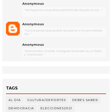
Anonymous
"rechazamos la política salinista de claudia no los..."
Anonymous
"nunca pensé que podría recuperar a mi prometido
ha..."
Anonymous
"el promotor ricardo rodríguez alvarado es un falso
y mentiroso "
TAGS
AL DÍA
CULTURA/DEPORTES
DEBES SABER
DEMOCRACIA
ELECCIONES2021