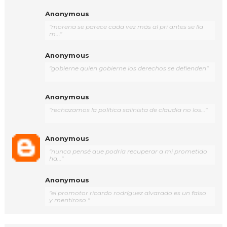
Anonymous
"morena se parece cada vez más al pri antes se lla
m..."
Anonymous
"gobierne quien gobierne los derechos se defienden"
Anonymous
"rechazamos la política salinista de claudia no los..."
Anonymous
"nunca pensé que podría recuperar a mi prometido
ha..."
Anonymous
"el promotor ricardo rodríguez alvarado es un falso
y mentiroso "