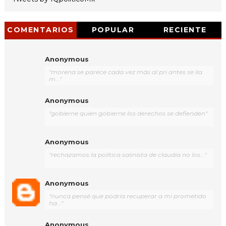
COMENTARIOS
POPULAR
RECIENTE
Anonymous
"morena se parece cada vez más al pri antes se lla
m..."
Anonymous
"gobierne quien gobierne los derechos se defienden"
Anonymous
"rechazamos la política salinista de claudia no los..."
Anonymous
"nunca pensé que podría recuperar a mi prometido
ha..."
Anonymous