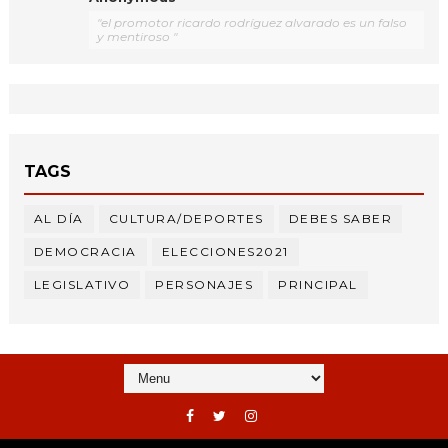
"el promotor ricardo rodríguez alvarado es un falso
y mentiroso "
TAGS
AL DÍA
CULTURA/DEPORTES
DEBES SABER
DEMOCRACIA
ELECCIONES2021
LEGISLATIVO
PERSONAJES
PRINCIPAL