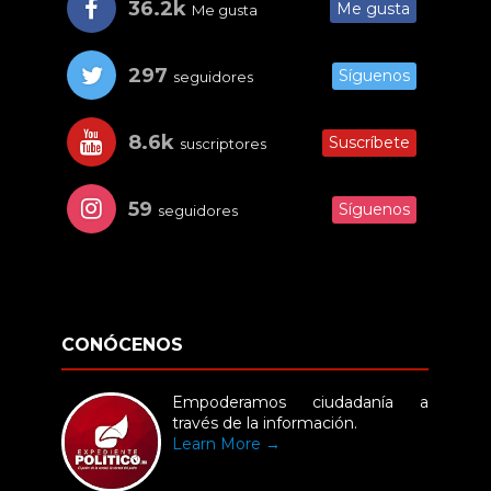
36.2k
Me gusta
Me gusta
297
Síguenos
seguidores
8.6k
Suscríbete
suscriptores
59
Síguenos
seguidores
CONÓCENOS
Empoderamos ciudadanía a
través de la información.
Learn More →