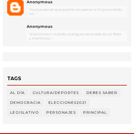
Anonymous
"nunca pensé que podría recuperar a mi prometido
ha..."
Anonymous
"el promotor ricardo rodríguez alvarado es un falso
y mentiroso "
TAGS
AL DÍA
CULTURA/DEPORTES
DEBES SABER
DEMOCRACIA
ELECCIONES2021
LEGISLATIVO
PERSONAJES
PRINCIPAL