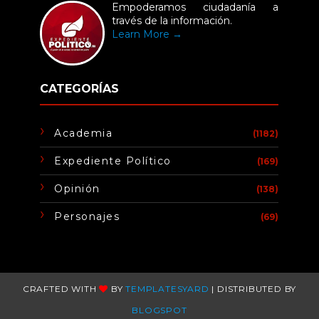
Empoderamos ciudadanía a
través de la información.
Learn More →
CATEGORÍAS
Academia
(1182)
Expediente Político
(169)
Opinión
(138)
Personajes
(69)
CRAFTED WITH
BY
TEMPLATESYARD
| DISTRIBUTED BY
BLOGSPOT