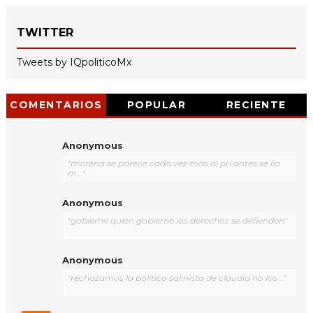
TWITTER
Tweets by IQpoliticoMx
COMENTARIOS
POPULAR
RECIENTE
Anonymous
"morena se parece cada vez más al pri antes se lla
m..."
Anonymous
"gobierne quien gobierne los derechos se defienden"
Anonymous
"rechazamos la política salinista de claudia no los..."