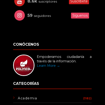
8.6k
Suscríbete
suscriptores
59
Síguenos
seguidores
CONÓCENOS
Empoderamos ciudadanía a
través de la información.
Learn More →
CATEGORÍAS
Academia
(1182)