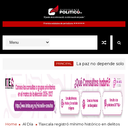
La paz no depende solo de las
PRINCIPAL
amblea en que Guadalupe Ixcotla destituyó a presidente de co
Home
Al Día
Tlaxcala registró mínimo histórico en delitos