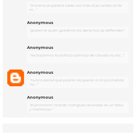
"morena se parece cada vez más al pri antes se lla
m..."
Anonymous
"gobierne quien gobierne los derechos se defienden"
Anonymous
"rechazamos la política salinista de claudia no los..."
Anonymous
"nunca pensé que podría recuperar a mi prometido
ha..."
Anonymous
"el promotor ricardo rodríguez alvarado es un falso
y mentiroso "