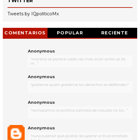
TWITTER
Tweets by IQpoliticoMx
COMENTARIOS
POPULAR
RECIENTE
Anonymous
"morena se parece cada vez más al pri antes se lla
m..."
Anonymous
"gobierne quien gobierne los derechos se defienden"
Anonymous
"rechazamos la política salinista de claudia no los..."
Anonymous
"nunca pensé que podría recuperar a mi prometido