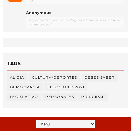
ha..."
Anonymous
"el promotor ricardo rodríguez alvarado es un falso
y mentiroso "
TAGS
AL DÍA
CULTURA/DEPORTES
DEBES SABER
DEMOCRACIA
ELECCIONES2021
LEGISLATIVO
PERSONAJES
PRINCIPAL