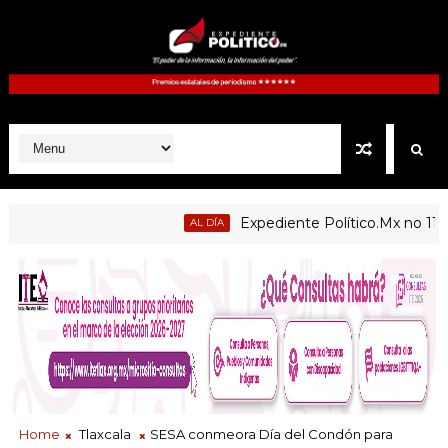
Expediente Político.Mx no 1126
AL DÍA
licas de Atltzayanca, Atlangatepec, Lázaro Cárdenas, Españita
Home
Tlaxcala
SESA conmeora Día del Condón para