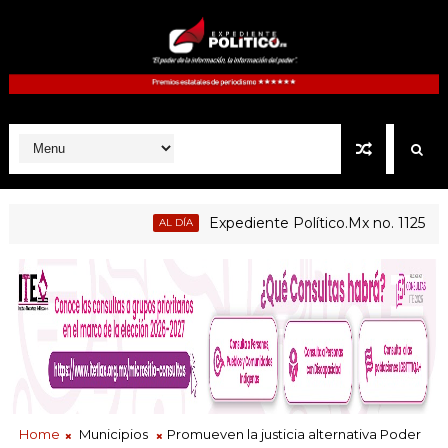
Expediente Político.Mx no. 1125
AL DÍA
PRIN
eñanza centradas en el contexto de sus estudiantes
Home
Municipios
Promueven la justicia alternativa Poder