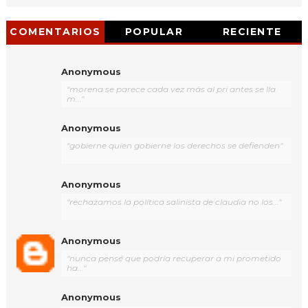
COMENTARIOS
POPULAR
RECIENTE
Anonymous
"morena se parece cada vez más al pri antes se lla
m..."
Anonymous
"gobierne quien gobierne los derechos se defienden"
Anonymous
"rechazamos la política salinista de claudia no los..."
Anonymous
"nunca pensé que podría recuperar a mi prometido
ha..."
Anonymous