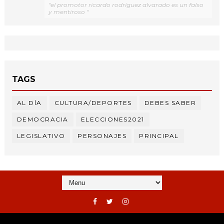
"el promotor ricardo rodríguez alvarado es un falso
y mentiroso "
TAGS
AL DÍA
CULTURA/DEPORTES
DEBES SABER
DEMOCRACIA
ELECCIONES2021
LEGISLATIVO
PERSONAJES
PRINCIPAL