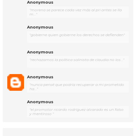
Anonymous
"morena se parece cada vez más al pri antes se lla
m..."
Anonymous
"gobierne quien gobierne los derechos se defienden"
Anonymous
"rechazamos la política salinista de claudia no los..."
Anonymous
"nunca pensé que podría recuperar a mi prometido
ha..."
Anonymous
"el promotor ricardo rodríguez alvarado es un falso
y mentiroso "