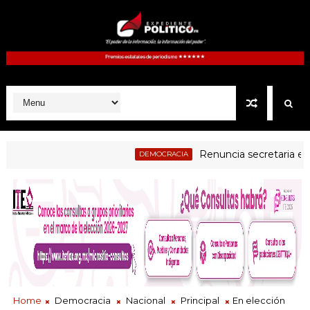
Renuncia secretaria ejecutiv
DEMOCRACIA
udicial examen a jueces electos como parte del proceso de evalua
Home
Democracia
Nacional
Principal
En elección