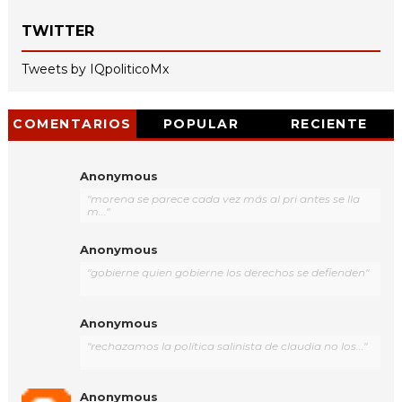
TWITTER
Tweets by IQpoliticoMx
COMENTARIOS
POPULAR
RECIENTE
Anonymous
"morena se parece cada vez más al pri antes se lla
m..."
Anonymous
"gobierne quien gobierne los derechos se defienden"
Anonymous
"rechazamos la política salinista de claudia no los..."
Anonymous