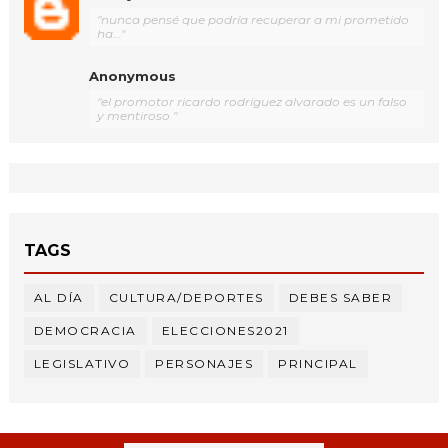
"nunca pensé que podría recuperar a mi prometido
ha..."
Anonymous
"el promotor ricardo rodríguez alvarado es un falso
y mentiroso "
TAGS
AL DÍA
CULTURA/DEPORTES
DEBES SABER
DEMOCRACIA
ELECCIONES2021
LEGISLATIVO
PERSONAJES
PRINCIPAL