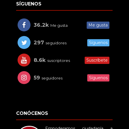
SÍGUENOS
36.2k
Me gusta
Me gusta
297
Síguenos
seguidores
8.6k
Suscríbete
suscriptores
59
Síguenos
seguidores
CONÓCENOS
Empoderamos ciudadanía a