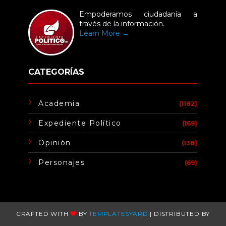
Empoderamos ciudadanía a
través de la información.
Learn More →
CATEGORÍAS
Academia
(1182)
Expediente Político
(169)
Opinión
(138)
Personajes
(69)
CRAFTED WITH
BY
TEMPLATESYARD
| DISTRIBUTED BY