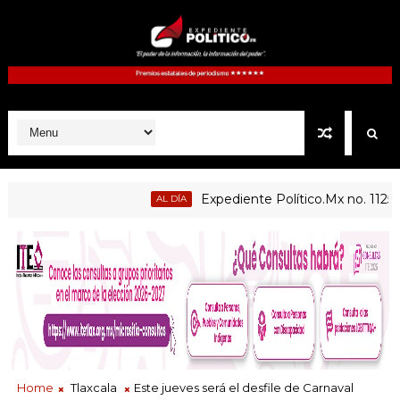
Expediente Político.Mx no. 1125
AL DÍA
P
Home
Tlaxcala
Este jueves será el desfile de Carnaval