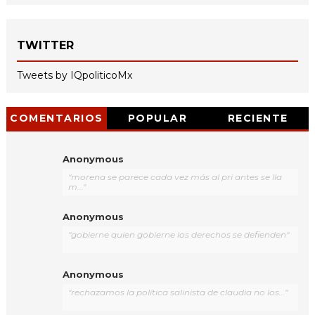
TWITTER
Tweets by IQpoliticoMx
COMENTARIOS
POPULAR
RECIENTE
Anonymous
"morena se parece cada vez más al pri antes se lla
m..."
Anonymous
"gobierne quien gobierne los derechos se defienden"
Anonymous
"rechazamos la política salinista de claudia no los..."