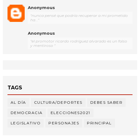
Anonymous
"nunca pensé que podría recuperar a mi prometido
ha..."
Anonymous
"el promotor ricardo rodríguez alvarado es un falso
y mentiroso "
TAGS
AL DÍA
CULTURA/DEPORTES
DEBES SABER
DEMOCRACIA
ELECCIONES2021
LEGISLATIVO
PERSONAJES
PRINCIPAL