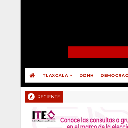
TLAXCALA
DDHH
DEMOCRAC
RECIENTE
Sala Regional CDMX valida asamblea en que Guadal
MUNICIPIOS