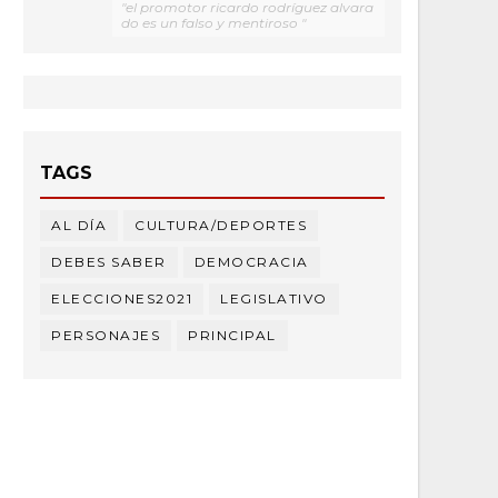
"el promotor ricardo rodríguez alvara
do es un falso y mentiroso "
TAGS
AL DÍA
CULTURA/DEPORTES
DEBES SABER
DEMOCRACIA
ELECCIONES2021
LEGISLATIVO
PERSONAJES
PRINCIPAL