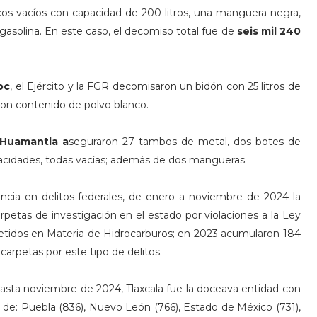
os vacíos con capacidad de 200 litros, una manguera negra,
gasolina. En este caso, el decomiso total fue de
seis mil 240
oc
, el Ejército y la FGR decomisaron un bidón con 25 litros de
con contenido de polvo blanco.
 Huamantla a
seguraron 27 tambos de metal, dos botes de
capacidades, todas vacías; además de dos mangueras.
ia en delitos federales, de enero a noviembre de 2024 la
arpetas de investigación en el estado por violaciones a la
Ley
metidos en Materia de Hidrocarburos; en 2023 acumularon 184
arpetas por este tipo de delitos.
asta noviembre de 2024, Tlaxcala fue la doceava entidad con
s de: Puebla (836), Nuevo León (766), Estado de México (731),