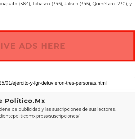
najuato (384), Tabasco (346), Jalisco (346), Querétaro (230), y
IVE ADS HERE
 Político.Mx
ne de publicidad y las suscripciones de sus lectores.
edientepoliticomx.press/suscripciones/