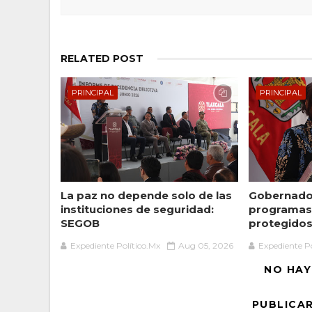
RELATED POST
PRINCIPAL
PRINCIPAL
La paz no depende solo de las
Gobernador
instituciones de seguridad:
programas 
SEGOB
protegidos 
Expediente Político.Mx
Aug 05, 2026
Expediente Po
NO HAY
PUBLICA