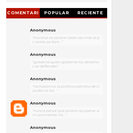
COMENTARI
POPULAR
RECIENTE
OS
Anonymous
"morena se parece cada vez más al p
ri antes se llam..."
Anonymous
"gobierne quien gobierne los derecho
s se defienden"
Anonymous
"rechazamos la política salinista de cl
audia no los..."
Anonymous
"nunca pensé que podría recuperar a
mi prometido ha..."
Anonymous