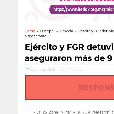
Home
Principal
Tlaxcala
Ejército y FGR detuvie
hidrocarburo
Ejército y FGR detuvi
aseguraron más de 9 
2 years ago
Principal,
Tlaxcala,
RESPONS
La 23 Zona Militar y la FGR realizaron 