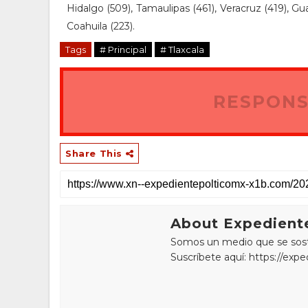
Hidalgo (509), Tamaulipas (461), Veracruz (419), Gua
Coahuila (223).
Tags
# Principal
# Tlaxcala
RESPONS
Share This
About Expediente
Somos un medio que se sostie
Suscríbete aquí: https://exp