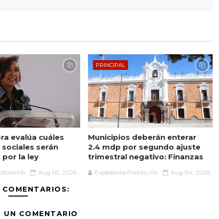
PRINCIPAL
a evalúa cuáles
Municipios deberán enterar
sociales serán
2.4 mdp por segundo ajuste
por la ley
trimestral negativo: Finanzas
lítico.Mx
Aug 05, 2026
Expediente Político.Mx
Aug 04, 2026
 COMENTARIOS:
R UN COMENTARIO