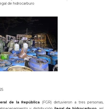
legal de hidrocarburo
25
neral de la República
(FGR) detuvieron a tres personas,
, almacenamiento y distribución
ilegal de hidrocarburo
, así