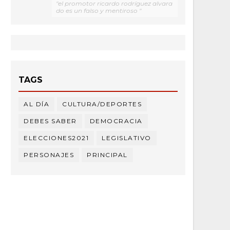
"el promotor ricardo rodríguez alvara
do es un falso y mentiroso "
TAGS
AL DÍA
CULTURA/DEPORTES
DEBES SABER
DEMOCRACIA
ELECCIONES2021
LEGISLATIVO
PERSONAJES
PRINCIPAL