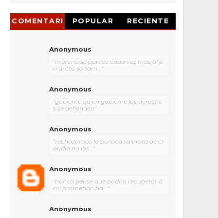
COMENTARI
POPULAR
RECIENTE
OS
Anonymous
"morena se parece cada vez más al p
ri antes se llam..."
Anonymous
"gobierne quien gobierne los derecho
s se defienden"
Anonymous
"rechazamos la política salinista de cl
audia no los..."
Anonymous
"nunca pensé que podría recuperar a
mi prometido ha..."
Anonymous