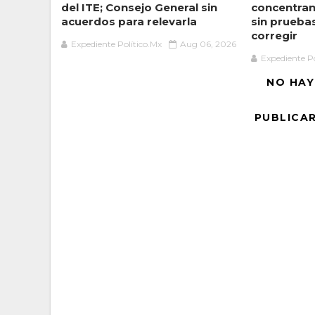
del ITE; Consejo General sin
concentran
acuerdos para relevarla
sin prueba
corregir
Expediente Político.Mx
Aug 06, 2026
Expediente Po
NO HAY
PUBLICA