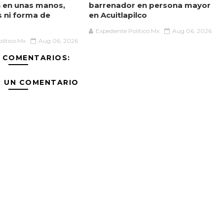
 en unas manos,
barrenador en persona mayor
s ni forma de
en Acuitlapilco
Expediente Político.Mx
Aug 06, 2026
lítico.Mx
Aug 06, 2026
 COMENTARIOS:
R UN COMENTARIO