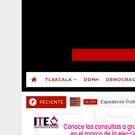
TLAXCALA
DDHH
DEMOCRAC
RECIENTE
Expediente Político.Mx 
AL DÍA