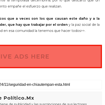
ante la temporada decembrina; por lo que descartó que un
ento empañe el esfuerzo que realizan.
icos que a veces son los que causan este daño y a la
r, que hay que trabajar por el orden
y la paz social de la
dad en esa comunidad la tenemos que hacer todos>>.
IVE ADS HERE
 Político.Mx
ne de publicidad y las suscripciones de sus lectores.