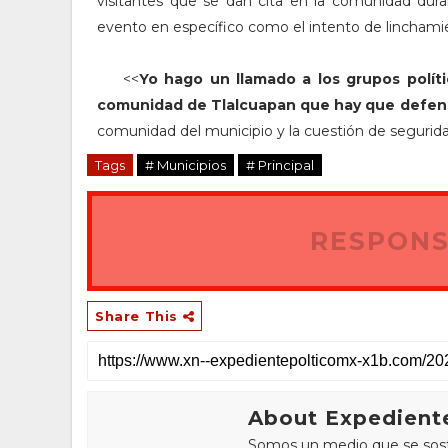
visitantes que se dan cita en la comunidad dur
evento en específico como el intento de linchami
<<
Yo hago un llamado a los grupos polít
comunidad de Tlalcuapan que hay que defende
comunidad del municipio y la cuestión de seguri
Tags
# Municipios
# Principal
RESPONS
Share This
About Expediente
Somos un medio que se sostie