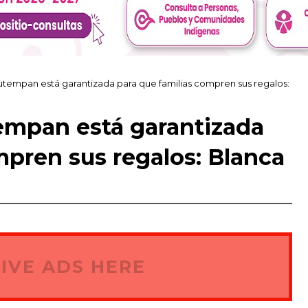
tempan está garantizada para que familias compren sus regalos:
empan está garantizada
mpren sus regalos: Blanca
IVE ADS HERE