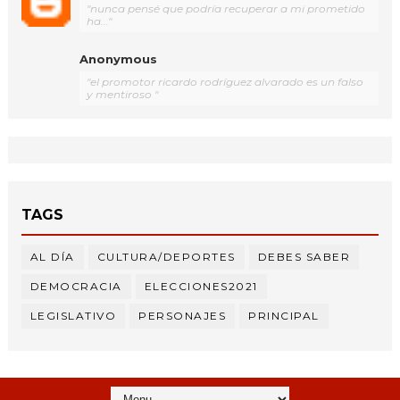
"nunca pensé que podría recuperar a mi prometido
ha..."
Anonymous
"el promotor ricardo rodríguez alvarado es un falso
y mentiroso "
TAGS
AL DÍA
CULTURA/DEPORTES
DEBES SABER
DEMOCRACIA
ELECCIONES2021
LEGISLATIVO
PERSONAJES
PRINCIPAL