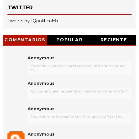
TWITTER
Tweets by IQpoliticoMx
COMENTARIOS
POPULAR
RECIENTE
Anonymous
"morena se parece cada vez más al pri antes se lla
m..."
Anonymous
"gobierne quien gobierne los derechos se defienden"
Anonymous
"rechazamos la política salinista de claudia no los..."
Anonymous