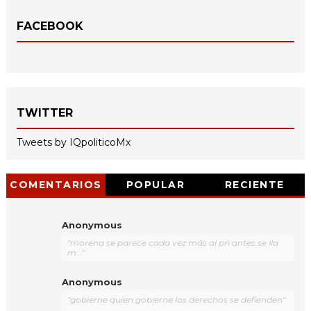
FACEBOOK
TWITTER
Tweets by IQpoliticoMx
COMENTARIOS
POPULAR
RECIENTE
Anonymous
"morena se parece cada vez más al pri antes se lla
m..."
Anonymous
"gobierne quien gobierne los derechos se defienden"