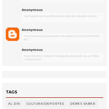
Anonymous
"rechazamos la política salinista de claudia no los..."
Anonymous
"nunca pensé que podría recuperar a mi prometido
ha..."
Anonymous
"el promotor ricardo rodríguez alvarado es un falso
y mentiroso "
TAGS
AL DÍA
CULTURA/DEPORTES
DEBES SABER