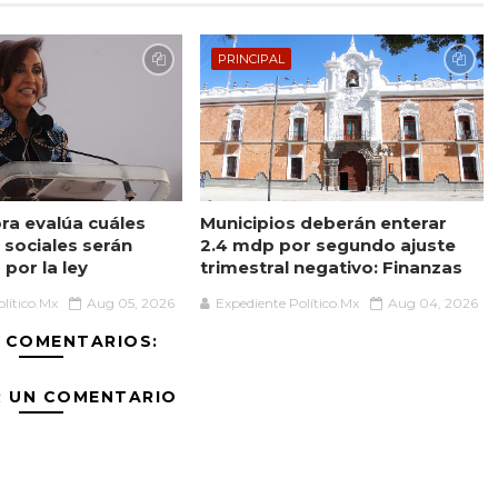
PRINCIPAL
a evalúa cuáles
Municipios deberán enterar
sociales serán
2.4 mdp por segundo ajuste
por la ley
trimestral negativo: Finanzas
lítico.Mx
Aug 05, 2026
Expediente Político.Mx
Aug 04, 2026
 COMENTARIOS:
R UN COMENTARIO