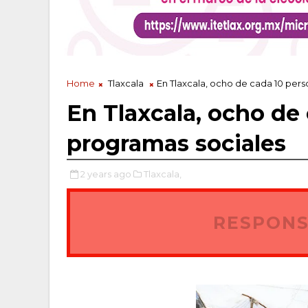
Home
Tlaxcala
En Tlaxcala, ocho de cada 10 per
En Tlaxcala, ocho de
programas sociales
2 years ago
Tlaxcala,
RESPONS