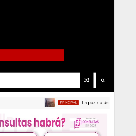
La paz no depende solo de las i
PRINCIPAL