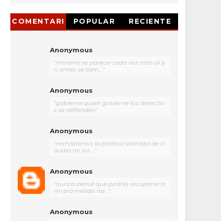
COMENTARI
POPULAR
RECIENTE
OS
Anonymous
"morena se parece cada vez más al p
ri antes se llam..."
Anonymous
"gobierne quien gobierne los derecho
s se defienden"
Anonymous
"rechazamos la política salinista de cl
audia no los..."
Anonymous
"nunca pensé que podría recuperar a
mi prometido ha..."
Anonymous