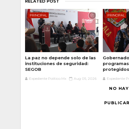
RELATED POST
PRINCIPAL
PRINCIPAL
La paz no depende solo de las
Gobernador
instituciones de seguridad:
programas 
SEGOB
protegidos 
Expediente Político.Mx
Aug 05, 2026
Expediente Po
NO HAY
PUBLICA