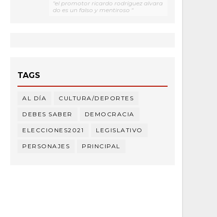
"el promotor ricardo rodríguez alvara
do es un falso y mentiroso "
TAGS
AL DÍA
CULTURA/DEPORTES
DEBES SABER
DEMOCRACIA
ELECCIONES2021
LEGISLATIVO
PERSONAJES
PRINCIPAL