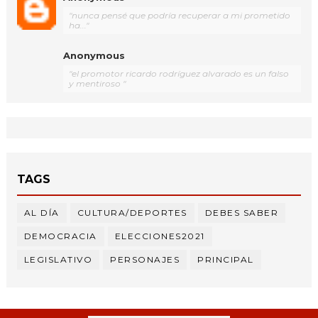
"nunca pensé que podría recuperar a mi prometido
ha..."
Anonymous
"el promotor ricardo rodríguez alvarado es un falso
y mentiroso "
TAGS
AL DÍA
CULTURA/DEPORTES
DEBES SABER
DEMOCRACIA
ELECCIONES2021
LEGISLATIVO
PERSONAJES
PRINCIPAL