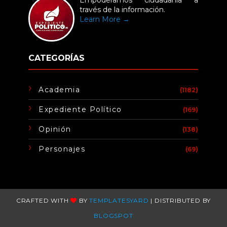
Empoderamos ciudadanía a
través de la información.
Learn More →
CATEGORÍAS
Academia
(1182)
Expediente Político
(169)
Opinión
(138)
Personajes
(69)
CRAFTED WITH
BY
TEMPLATESYARD
| DISTRIBUTED BY
BLOGSPOT