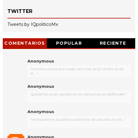
TWITTER
Tweets by IQpoliticoMx
COMENTARIOS
POPULAR
RECIENTE
Anonymous
"morena se parece cada vez más al pri antes se lla
m..."
Anonymous
"gobierne quien gobierne los derechos se defienden"
Anonymous
"rechazamos la política salinista de claudia no los..."
Anonymous