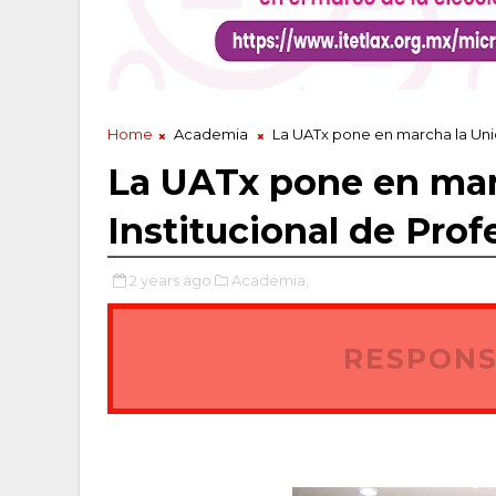
Home
Academia
La UATx pone en marcha la Unid
La UATx pone en mar
Institucional de Pro
2 years ago
Academia,
RESPONS