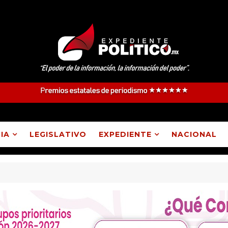
IA
LEGISLATIVO
EXPEDIENTE
NACIONAL
epec, Lázaro Cárdenas, Españita y Huamantla