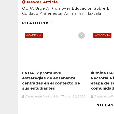
Newer Article
OCPA Urge A Promover Educación Sobre El
Cuidado Y Bienestar Animal En Tlaxcala
RELATED POST
ACADEMIA
ACADEMIA
La UATx promueve
Ilumina UA
estrategias de enseñanza
Rectoría e 
centradas en el contexto de
etapa de se
sus estudiantes
comunida
Expediente Político.Mx
Aug 05, 2026
Expediente Po
NO HAY