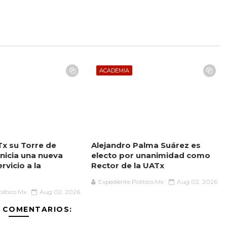
ACADEMIA
Tx su Torre de
Alejandro Palma Suárez es
inicia una nueva
electo por unanimidad como
rvicio a la
Rector de la UATx
d
Expediente Político.Mx
Aug 02, 2026
lítico.Mx
Aug 02, 2026
 COMENTARIOS: