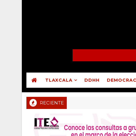
TLAXCALA
DDHH
DEMOCRAC
RECIENTE
Congreso reprueba cuentas públicas de Atltzayanca, Atlangat