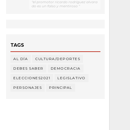
"el promotor ricardo rodríguez alvara
do es un falso y mentiroso "
TAGS
AL DÍA
CULTURA/DEPORTES
DEBES SABER
DEMOCRACIA
ELECCIONES2021
LEGISLATIVO
PERSONAJES
PRINCIPAL