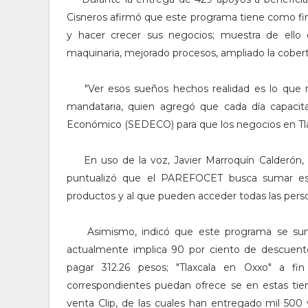
Cisneros afirmó que este programa tiene como fi
y hacer crecer sus negocios; muestra de ell
maquinaria, mejorado procesos, ampliado la cobert
"V
er esos sueños hechos realidad es lo que 
mandataria, quien agregó que cada día capacita
Económico (SEDECO) para que los negocios en Tla
En uso de la voz, Javier Marroquín Calderón,
puntualizó que el PAREFOCET busca sumar esf
productos y al que pueden acceder todas las perso
Asimismo, indicó que este programa se su
actualmente implica 90 por ciento de descuent
pagar 312.26 pesos; "Tlaxcala en Oxxo" a f
correspondientes puedan ofrece se en estas tie
venta Clip, de las cuales han entregado mil 50