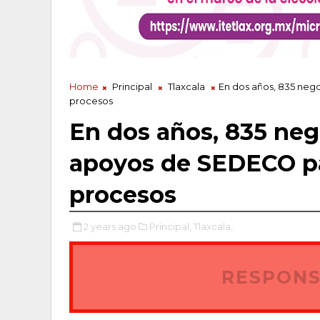
Home
Principal
Tlaxcala
En dos años, 835 neg
procesos
En dos años, 835 neg
apoyos de SEDECO pa
procesos
2 years ago
Principal,
Tlaxcala,
RESPONS