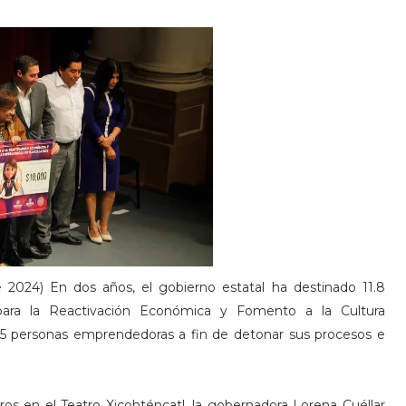
e 2024) En dos años, el gobierno estatal ha destinado 11.8
ara la Reactivación Económica y Fomento a la Cultura
 personas emprendedoras a fin de detonar sus procesos e
os en el Teatro Xicohténcatl, la gobernadora Lorena Cuéllar