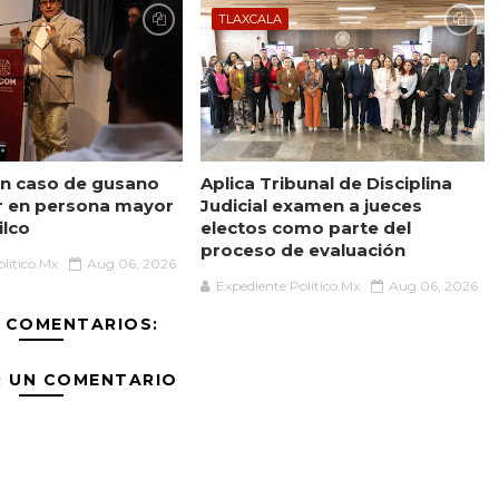
TLAXCALA
n caso de gusano
Aplica Tribunal de Disciplina
r en persona mayor
Judicial examen a jueces
ilco
electos como parte del
proceso de evaluación
lítico.Mx
Aug 06, 2026
Expediente Político.Mx
Aug 06, 2026
 COMENTARIOS:
R UN COMENTARIO