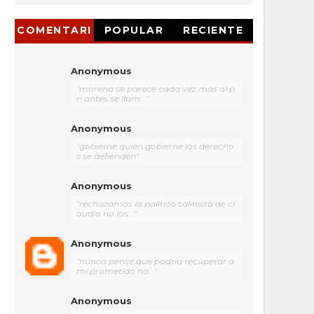
COMENTARI
POPULAR
RECIENTE
OS
Anonymous
"morena se parece cada vez más al p
ri antes se llam..."
Anonymous
"gobierne quien gobierne los derecho
s se defienden"
Anonymous
"rechazamos la política salinista de cl
audia no los..."
Anonymous
"nunca pensé que podría recuperar a
mi prometido ha..."
Anonymous