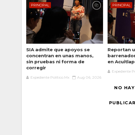
PRINCIPAL
PRINCIPAL
SIA admite que apoyos se
Reportan u
concentran en unas manos,
barrenado
sin pruebas ni forma de
en Acuitlap
corregir
Expediente Po
Expediente Político.Mx
Aug 06, 2026
NO HAY
PUBLICA