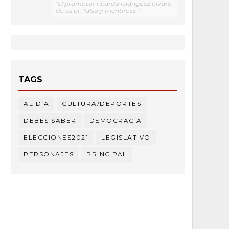
"el promotor ricardo rodríguez alvara
do es un falso y mentiroso "
TAGS
AL DÍA
CULTURA/DEPORTES
DEBES SABER
DEMOCRACIA
ELECCIONES2021
LEGISLATIVO
PERSONAJES
PRINCIPAL