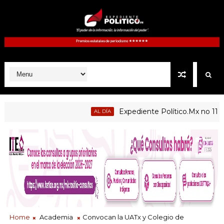
Expediente Político.Mx no 1126
AL DÍA
blicas de Atltzayanca, Atlangatepec, Lázaro Cárdenas, Españit
Home
Academia
Convocan la UATx y Colegio de