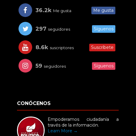
36.2k
Me gusta
Me gusta
297
Síguenos
seguidores
8.6k
Suscríbete
suscriptores
59
Síguenos
seguidores
CONÓCENOS
Empoderamos ciudadanía a
través de la información.
Learn More →