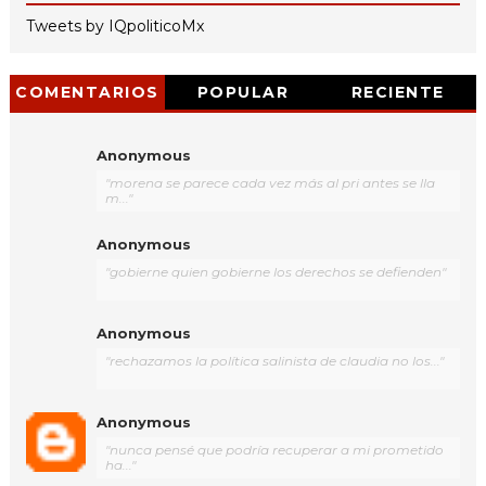
Tweets by IQpoliticoMx
COMENTARIOS
POPULAR
RECIENTE
Anonymous
"morena se parece cada vez más al pri antes se lla
m..."
Anonymous
"gobierne quien gobierne los derechos se defienden"
Anonymous
"rechazamos la política salinista de claudia no los..."
Anonymous
"nunca pensé que podría recuperar a mi prometido
ha..."