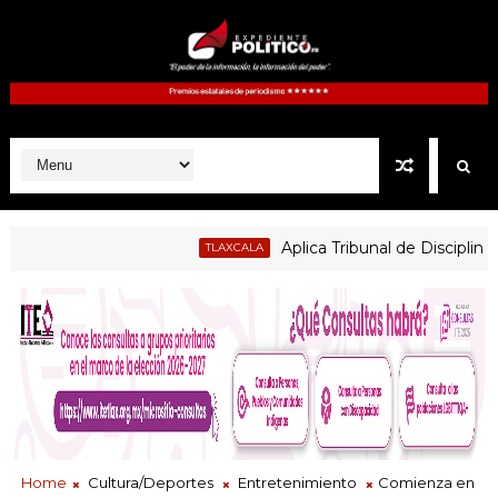
Aplica Tribunal de Disciplina Jud
TLAXCALA
 cautelares, pero no vincular a Alfonso Sánchez García
Home
Cultura/Deportes
Entretenimiento
Comienza en