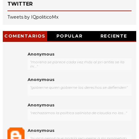
TWITTER
Tweets by IQpoliticoMx
COMENTARIOS
POPULAR
RECIENTE
Anonymous
"morena se parece cada vez más al pri antes se lla
m..."
Anonymous
"gobierne quien gobierne los derechos se defienden"
Anonymous
"rechazamos la política salinista de claudia no los..."
Anonymous
"nunca pensé que podría recuperar a mi prometido