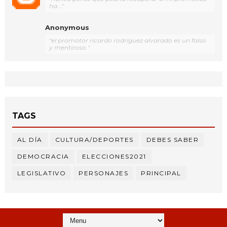
ha..."
Anonymous
"el promotor ricardo rodríguez alvarado es un falso
y mentiroso "
TAGS
AL DÍA
CULTURA/DEPORTES
DEBES SABER
DEMOCRACIA
ELECCIONES2021
LEGISLATIVO
PERSONAJES
PRINCIPAL