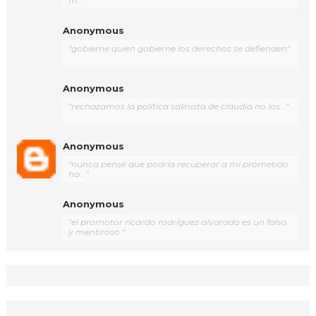
m..."
Anonymous
"gobierne quien gobierne los derechos se defienden"
Anonymous
"rechazamos la política salinista de claudia no los..."
Anonymous
"nunca pensé que podría recuperar a mi prometido
ha..."
Anonymous
"el promotor ricardo rodríguez alvarado es un falso
y mentiroso "