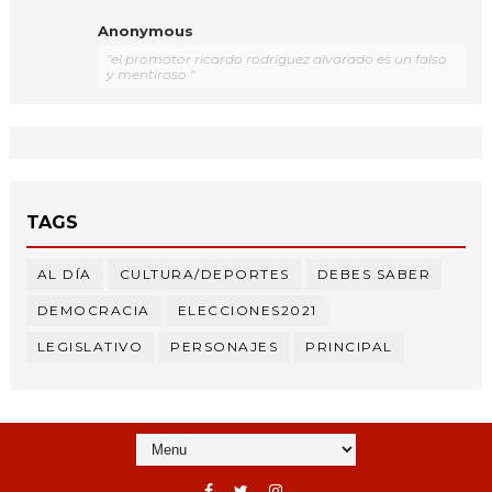
Anonymous
"el promotor ricardo rodríguez alvarado es un falso
y mentiroso "
TAGS
AL DÍA
CULTURA/DEPORTES
DEBES SABER
DEMOCRACIA
ELECCIONES2021
LEGISLATIVO
PERSONAJES
PRINCIPAL