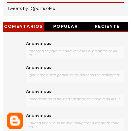
Tweets by IQpoliticoMx
COMENTARIOS
POPULAR
RECIENTE
Anonymous
"morena se parece cada vez más al pri antes se lla
m..."
Anonymous
"gobierne quien gobierne los derechos se defienden"
Anonymous
"rechazamos la política salinista de claudia no los..."
Anonymous
"nunca pensé que podría recuperar a mi prometido
ha..."