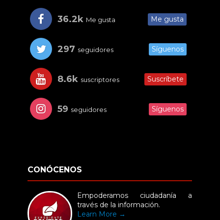
36.2k
Me gusta
Me gusta
297
Síguenos
seguidores
8.6k
Suscríbete
suscriptores
59
Síguenos
seguidores
CONÓCENOS
Empoderamos ciudadanía a
través de la información.
Learn More →