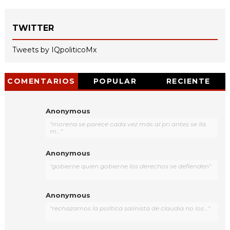
TWITTER
Tweets by IQpoliticoMx
COMENTARIOS
POPULAR
RECIENTE
Anonymous
"morena se parece cada vez más al pri antes se lla
m..."
Anonymous
"gobierne quien gobierne los derechos se defienden"
Anonymous
"rechazamos la política salinista de claudia no los..."