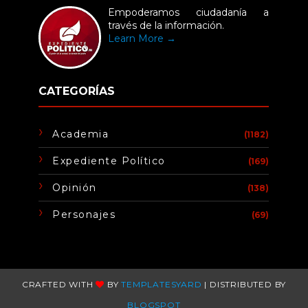
Empoderamos ciudadanía a
través de la información.
Learn More →
CATEGORÍAS
Academia
(1182)
Expediente Político
(169)
Opinión
(138)
Personajes
(69)
CRAFTED WITH
BY
TEMPLATESYARD
| DISTRIBUTED BY
BLOGSPOT