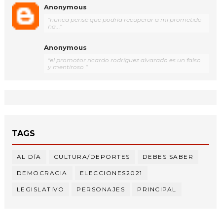
Anonymous
"nunca pensé que podría recuperar a mi prometido
ha..."
Anonymous
"el promotor ricardo rodríguez alvarado es un falso
y mentiroso "
TAGS
AL DÍA
CULTURA/DEPORTES
DEBES SABER
DEMOCRACIA
ELECCIONES2021
LEGISLATIVO
PERSONAJES
PRINCIPAL