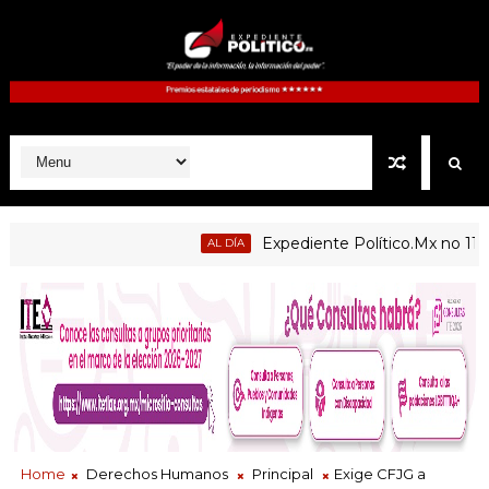
Expediente Político.Mx no 1126
AL DÍA
blicas de Atltzayanca, Atlangatepec, Lázaro Cárdenas, Españit
Home
Derechos Humanos
Principal
Exige CFJG a