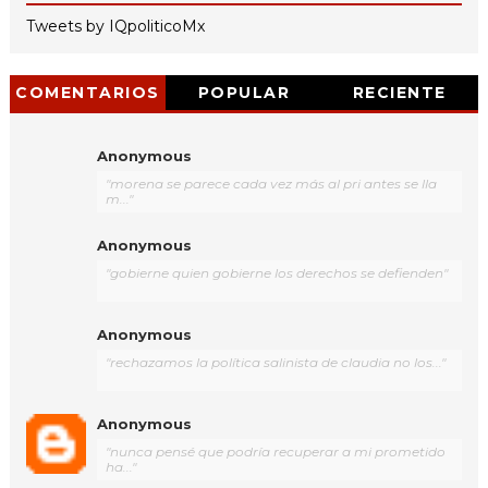
Tweets by IQpoliticoMx
COMENTARIOS
POPULAR
RECIENTE
Anonymous
"morena se parece cada vez más al pri antes se lla
m..."
Anonymous
"gobierne quien gobierne los derechos se defienden"
Anonymous
"rechazamos la política salinista de claudia no los..."
Anonymous
"nunca pensé que podría recuperar a mi prometido
ha..."