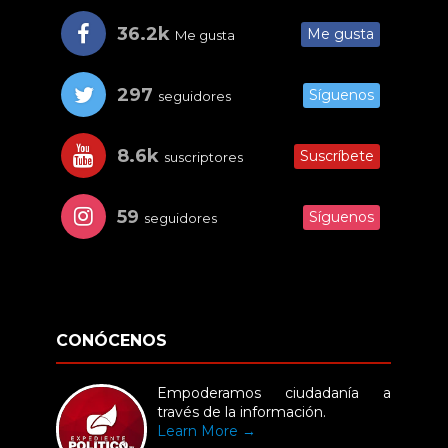
36.2k
Me gusta
Me gusta
297
Síguenos
seguidores
8.6k
Suscríbete
suscriptores
59
Síguenos
seguidores
CONÓCENOS
Empoderamos ciudadanía a
través de la información.
Learn More →