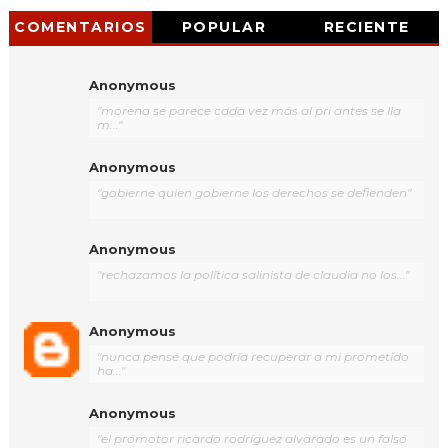
COMENTARIOS
POPULAR
RECIENTE
Anonymous
"morena se parece cada vez más al pri antes se lla
m..."
Anonymous
"gobierne quien gobierne los derechos se defienden"
Anonymous
"rechazamos la política salinista de claudia no los..."
Anonymous
"nunca pensé que podría recuperar a mi prometido
ha..."
Anonymous
"el promotor ricardo rodríguez alvarado es un falso