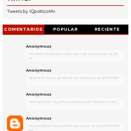
Tweets by IQpoliticoMx
COMENTARIOS
POPULAR
RECIENTE
Anonymous
"morena se parece cada vez más al pri antes se lla
m..."
Anonymous
"gobierne quien gobierne los derechos se defienden"
Anonymous
"rechazamos la política salinista de claudia no los..."
Anonymous
"nunca pensé que podría recuperar a mi prometido
ha..."