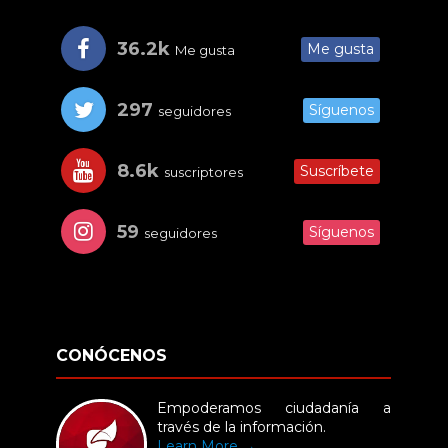
36.2k
Me gusta
Me gusta
297
Síguenos
seguidores
8.6k
Suscríbete
suscriptores
59
Síguenos
seguidores
CONÓCENOS
Empoderamos ciudadanía a
través de la información.
Learn More →