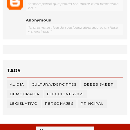
"nunca pensé que podría recuperar a mi prometido
ha..."
Anonymous
"el promotor ricardo rodríguez alvarado es un falso
y mentiroso "
TAGS
AL DÍA
CULTURA/DEPORTES
DEBES SABER
DEMOCRACIA
ELECCIONES2021
LEGISLATIVO
PERSONAJES
PRINCIPAL