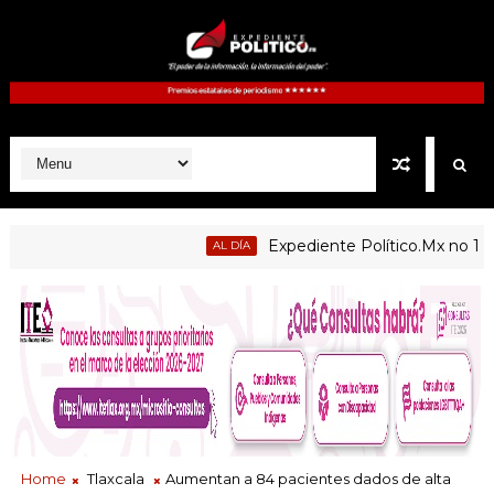
Expediente Político.Mx no 1126
AL DÍA
licas de Atltzayanca, Atlangatepec, Lázaro Cárdenas, Españita
Home
Tlaxcala
Aumentan a 84 pacientes dados de alta