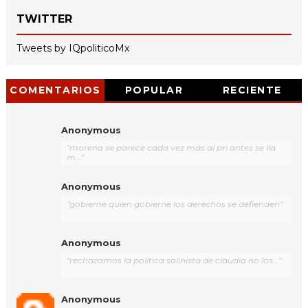
TWITTER
Tweets by IQpoliticoMx
COMENTARIOS
POPULAR
RECIENTE
Anonymous
"morena se parece cada vez más al pri antes se lla
m..."
Anonymous
"gobierne quien gobierne los derechos se defienden"
Anonymous
"rechazamos la política salinista de claudia no los..."
Anonymous