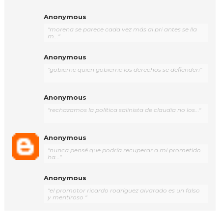
Anonymous
"morena se parece cada vez más al pri antes se lla
m..."
Anonymous
"gobierne quien gobierne los derechos se defienden"
Anonymous
"rechazamos la política salinista de claudia no los..."
Anonymous
"nunca pensé que podría recuperar a mi prometido
ha..."
Anonymous
"el promotor ricardo rodríguez alvarado es un falso
y mentiroso "