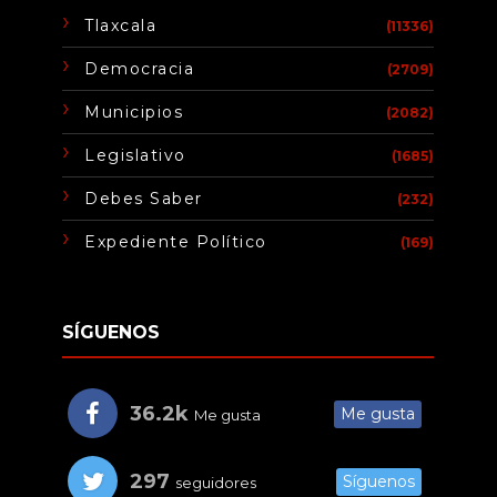
Tlaxcala
(11336)
Democracia
(2709)
Municipios
(2082)
Legislativo
(1685)
Debes Saber
(232)
Expediente Político
(169)
SÍGUENOS
36.2k
Me gusta
Me gusta
297
Síguenos
seguidores