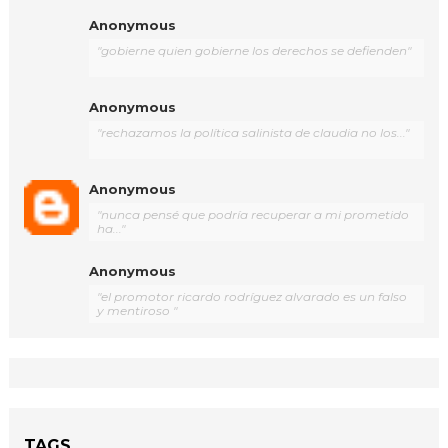
Anonymous
"gobierne quien gobierne los derechos se defienden"
Anonymous
"rechazamos la política salinista de claudia no los..."
Anonymous
"nunca pensé que podría recuperar a mi prometido
ha..."
Anonymous
"el promotor ricardo rodríguez alvarado es un falso
y mentiroso "
TAGS