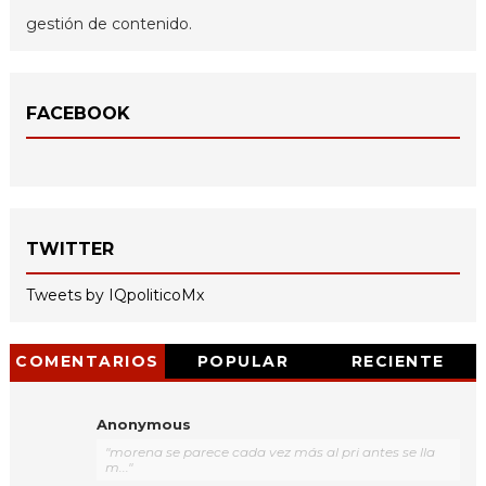
gestión de contenido.
FACEBOOK
TWITTER
Tweets by IQpoliticoMx
COMENTARIOS
POPULAR
RECIENTE
Anonymous
"morena se parece cada vez más al pri antes se lla
m..."