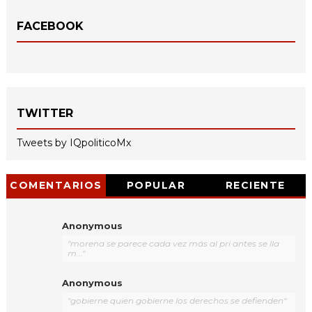
FACEBOOK
TWITTER
Tweets by IQpoliticoMx
COMENTARIOS
POPULAR
RECIENTE
Anonymous
"morena se parece cada vez más al pri antes se lla
m..."
Anonymous
"gobierne quien gobierne los derechos se defienden"