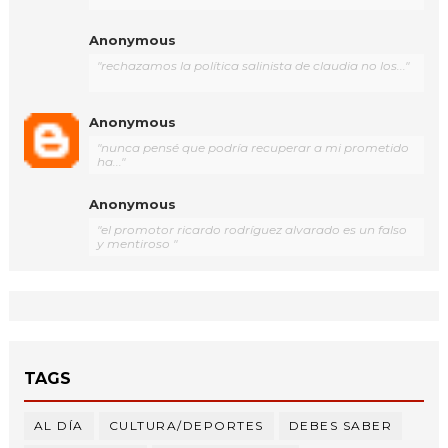
Anonymous
"rechazamos la política salinista de claudia no los..."
Anonymous
"nunca pensé que podría recuperar a mi prometido
ha..."
Anonymous
"el promotor ricardo rodríguez alvarado es un falso
y mentiroso "
TAGS
AL DÍA
CULTURA/DEPORTES
DEBES SABER