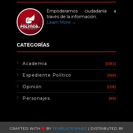
Empoderamos ciudadanía a
través de la información.
Learn More →
CATEGORÍAS
Academia
(1182)
Expediente Político
(169)
Opinión
(138)
Personajes
(69)
CRAFTED WITH
BY
TEMPLATESYARD
| DISTRIBUTED BY