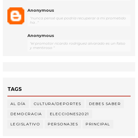
Anonymous
"nunca pensé que podría recuperar a mi prometido
ha..."
Anonymous
"el promotor ricardo rodríguez alvarado es un falso
y mentiroso "
TAGS
AL DÍA
CULTURA/DEPORTES
DEBES SABER
DEMOCRACIA
ELECCIONES2021
LEGISLATIVO
PERSONAJES
PRINCIPAL