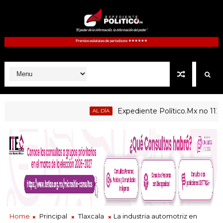
Expediente Político.Mx no 1126
AL DÍA
icas de Atltzayanca, Atlangatepec, Lázaro Cárdenas, Españita 
Home
Principal
Tlaxcala
La industria automotriz en