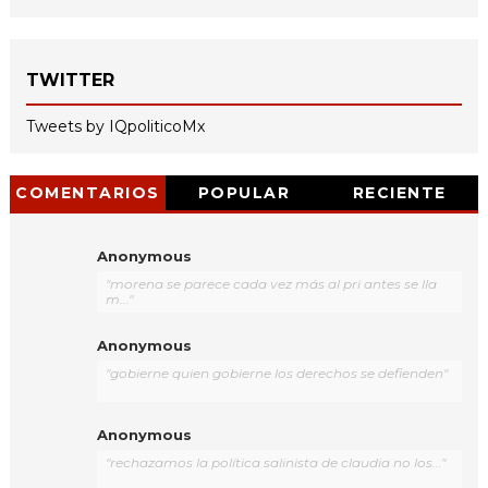
TWITTER
Tweets by IQpoliticoMx
COMENTARIOS
POPULAR
RECIENTE
Anonymous
"morena se parece cada vez más al pri antes se lla
m..."
Anonymous
"gobierne quien gobierne los derechos se defienden"
Anonymous
"rechazamos la política salinista de claudia no los..."