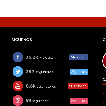
SÍGUENOS
C
36.2k
Me gusta
Me gusta
297
Síguenos
seguidores
C
8.6k
Suscríbete
suscriptores
59
Síguenos
seguidores