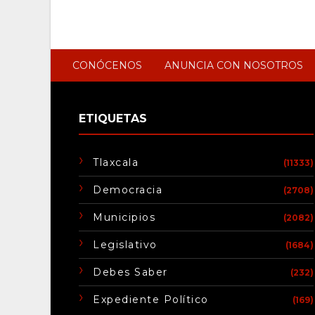
CONÓCENOS
ANUNCIA CON NOSOTROS
ETIQUETAS
Tlaxcala
(11333)
Democracia
(2708)
Municipios
(2082)
Legislativo
(1684)
Debes Saber
(232)
Expediente Político
(169)