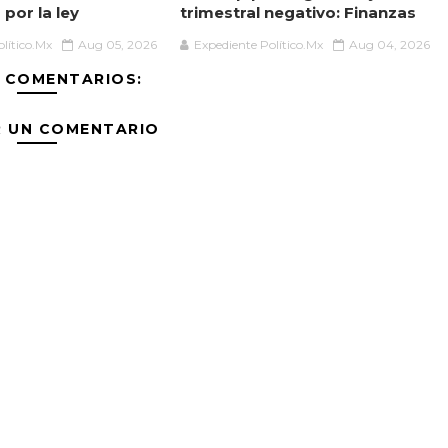
por la ley
trimestral negativo: Finanzas
lítico.Mx
Aug 05, 2026
Expediente Político.Mx
Aug 04, 2026
 COMENTARIOS:
R UN COMENTARIO