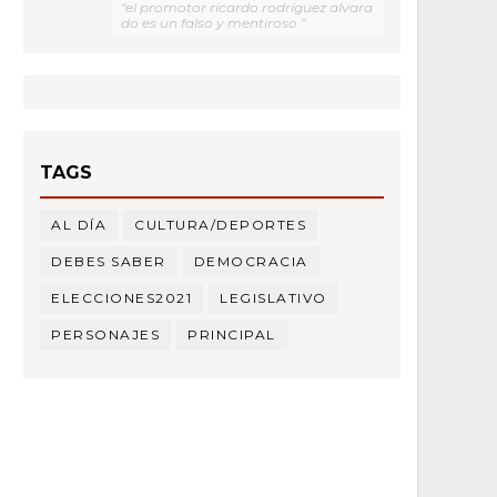
"el promotor ricardo rodríguez alvara
do es un falso y mentiroso "
TAGS
AL DÍA
CULTURA/DEPORTES
DEBES SABER
DEMOCRACIA
ELECCIONES2021
LEGISLATIVO
PERSONAJES
PRINCIPAL