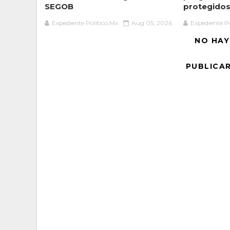
SEGOB
protegidos 
Expediente Político.Mx
Aug 05, 2026
Expediente Po
NO HAY
PUBLICA