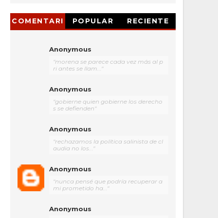
COMENTARI
POPULAR
RECIENTE
OS
Anonymous
"morena se parece cada vez más al p
ri antes se llam..."
Anonymous
"gobierne quien gobierne los derecho
s se defienden"
Anonymous
"rechazamos la política salinista de cl
audia no los..."
Anonymous
"nunca pensé que podría recuperar a
mi prometido ha..."
Anonymous