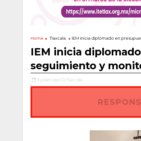
Home
Tlaxcala
IEM inicia diplomado en presupue
IEM inicia diplomado
seguimiento y monito
3 years ago
Tlaxcala,
RESPONS