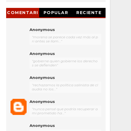
COMENTARI
POPULAR
RECIENTE
OS
Anonymous
"morena se parece cada vez más al p
ri antes se llam..."
Anonymous
"gobierne quien gobierne los derecho
s se defienden"
Anonymous
"rechazamos la política salinista de cl
audia no los..."
Anonymous
"nunca pensé que podría recuperar a
mi prometido ha..."
Anonymous