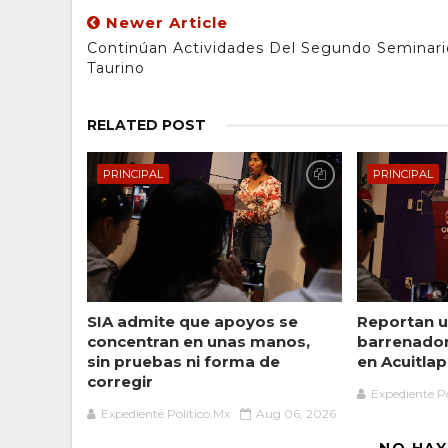
Newer Article
Continúan Actividades Del Segundo Seminari
Taurino
RELATED POST
PRINCIPAL
PRINCIPAL
SIA admite que apoyos se
Reportan u
concentran en unas manos,
barrenado
sin pruebas ni forma de
en Acuitlap
corregir
Expediente Po
Expediente Político.Mx
Aug 06, 2026