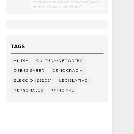
"el promotor ricardo rodríguez alvara
do es un falso y mentiroso "
TAGS
AL DÍA
CULTURA/DEPORTES
DEBES SABER
DEMOCRACIA
ELECCIONES2021
LEGISLATIVO
PERSONAJES
PRINCIPAL