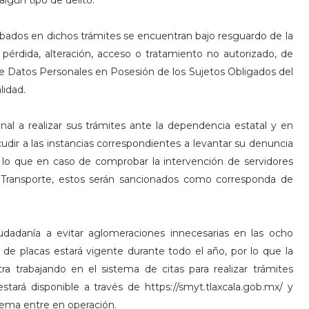
algún tipo de delito.
abados en dichos trámites se encuentran bajo resguardo de la
pérdida, alteración, acceso o tratamiento no autorizado, de
de Datos Personales en Posesión de los Sujetos Obligados del
lidad.
al a realizar sus trámites ante la dependencia estatal y en
cudir a las instancias correspondientes a levantar su denuncia
or lo que en caso de comprobar la intervención de servidores
 y Transporte, estos serán sancionados como corresponda de
udadanía a evitar aglomeraciones innecesarias en las ocho
e de placas estará vigente durante todo el año, por lo que la
ra trabajando en el sistema de citas para realizar trámites
stará disponible a través de https://smyt.tlaxcala.gob.mx/ y
tema entre en operación.