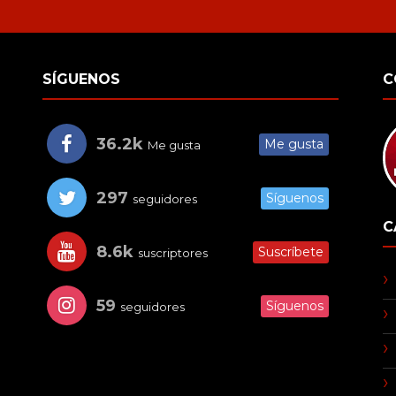
SÍGUENOS
C
36.2k
Me gusta
Me gusta
297
Síguenos
seguidores
C
8.6k
Suscríbete
suscriptores
59
Síguenos
seguidores