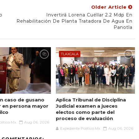
Older Article
o
Invertirá Lorena Cuéllar 2.2 Mdp En
Rehabilitación De Planta Tratadora De Agua En
Panotla
TLAXCALA
n caso de gusano
Aplica Tribunal de Disciplina
r en persona mayor
Judicial examen a jueces
ilco
electos como parte del
proceso de evaluación
lítico.Mx
Aug 06, 2026
Expediente Político.Mx
Aug 06, 2026