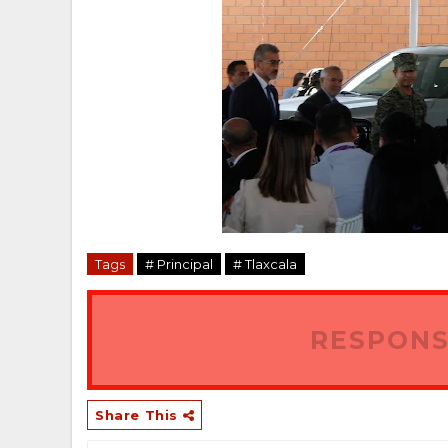
Tags
# Principal
# Tlaxcala
RESPONS
Share This