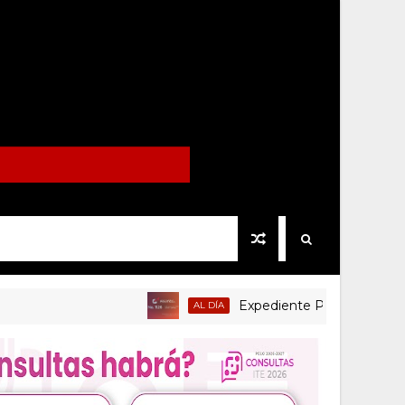
Expediente Político.Mx no 1126
AL DÍA