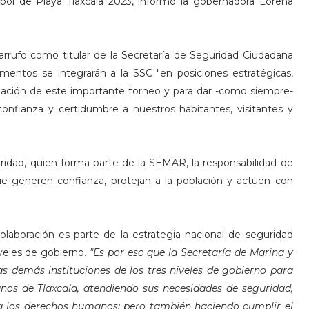
bol de Playa Tlaxcala 2023, informó la gobernadora Lorena
rufo como titular de la Secretaría de Seguridad Ciudadana
mentos se integrarán a la SSC "en posiciones estratégicas,
ización de este importante torneo y para dar -como siempre-
confianza y certidumbre a nuestros habitantes, visitantes y
idad, quien forma parte de la SEMAR, la responsabilidad de
ue generen confianza, protejan a la población y actúen con
aboración es parte de la estrategia nacional de seguridad
iveles de gobierno.
"Es por eso que la Secretaría de Marina y
 demás instituciones de los tres niveles de gobierno para
anos de Tlaxcala, atendiendo sus necesidades de seguridad,
 a los derechos humanos; pero también haciendo cumplir el