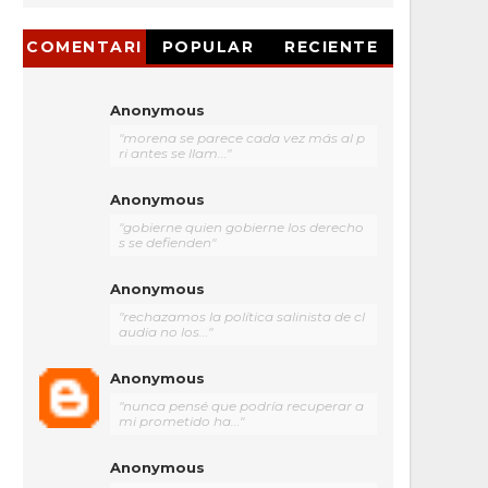
COMENTARI
POPULAR
RECIENTE
OS
Anonymous
"morena se parece cada vez más al p
ri antes se llam..."
Anonymous
"gobierne quien gobierne los derecho
s se defienden"
Anonymous
"rechazamos la política salinista de cl
audia no los..."
Anonymous
"nunca pensé que podría recuperar a
mi prometido ha..."
Anonymous