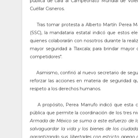
pública de cara al Campeonato Mundial de Volei
Cuéllar Cisneros.
Tras tomar protesta a Alberto Martín Perea Mar
(SSC), la mandataria estatal
indicó que estos ele
quienes colaborarán con nosotros durante la real
mayor seguridad a Tlaxcala; para brindar mayor 
competidores".
Asimismo, confirió al nuevo secretario de segur
reforzar las acciones en materia de seguridad q
respeto a los derechos humanos.
A propósito, Perea Marrufo indicó que esta col
pública que permite la coordinación de los tres n
Armada de México se suma a este esfuerzo de las
salvaguardar la vida y los bienes de los ciudad
garantizando sus libertades con estricto apego