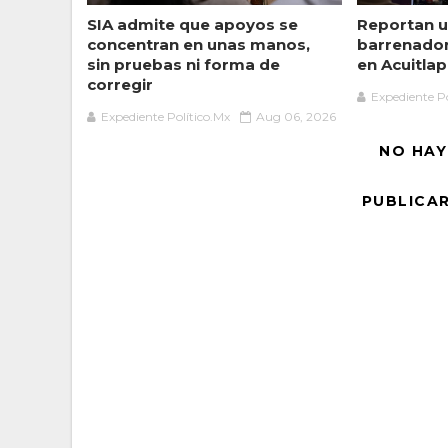
SIA admite que apoyos se
Reportan u
concentran en unas manos,
barrenado
sin pruebas ni forma de
en Acuitlap
corregir
Expediente Po
Expediente Político.Mx
Aug 06, 2026
NO HAY
PUBLICA