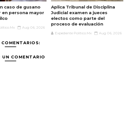
n caso de gusano
Aplica Tribunal de Disciplina
r en persona mayor
Judicial examen a jueces
ilco
electos como parte del
proceso de evaluación
lítico.Mx
Aug 06, 2026
Expediente Político.Mx
Aug 06, 2026
 COMENTARIOS:
R UN COMENTARIO