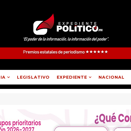
IA
LEGISLATIVO
EXPEDIENTE
NACIONAL
 Atlangatepec, Lázaro Cárdenas, Españita y Huamantla