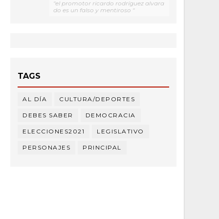
"el promotor ricardo rodríguez alvara
do es un falso y mentiroso "
TAGS
AL DÍA
CULTURA/DEPORTES
DEBES SABER
DEMOCRACIA
ELECCIONES2021
LEGISLATIVO
PERSONAJES
PRINCIPAL