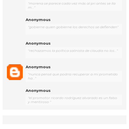
"morena se parece cada vez más al pri antes se lla
m..."
Anonymous
"gobierne quien gobierne los derechos se defienden"
Anonymous
"rechazamos la política salinista de claudia no los..."
Anonymous
"nunca pensé que podría recuperar a mi prometido
ha..."
Anonymous
"el promotor ricardo rodríguez alvarado es un falso
y mentiroso "