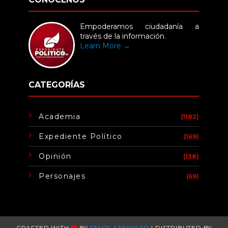
Empoderamos ciudadanía a
través de la información.
Learn More →
CATEGORÍAS
Academia
(1182)
Expediente Político
(169)
Opinión
(138)
Personajes
(69)
CRAFTED WITH
BY
TEMPLATESYARD
| DISTRIBUTED BY