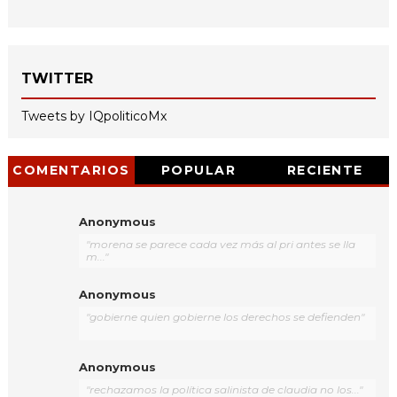
TWITTER
Tweets by IQpoliticoMx
COMENTARIOS
POPULAR
RECIENTE
Anonymous
"morena se parece cada vez más al pri antes se lla
m..."
Anonymous
"gobierne quien gobierne los derechos se defienden"
Anonymous
"rechazamos la política salinista de claudia no los..."