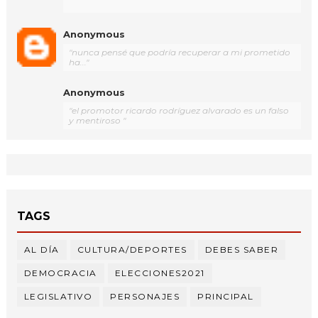
Anonymous
"nunca pensé que podría recuperar a mi prometido
ha..."
Anonymous
"el promotor ricardo rodríguez alvarado es un falso
y mentiroso "
TAGS
AL DÍA
CULTURA/DEPORTES
DEBES SABER
DEMOCRACIA
ELECCIONES2021
LEGISLATIVO
PERSONAJES
PRINCIPAL